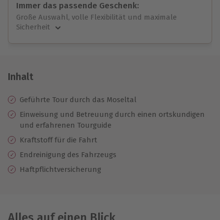
Immer das passende Geschenk:
Große Auswahl, volle Flexibilität und maximale
Sicherheit
Große Auswahl
Über 9.000 unvergessliche Erlebnisse.
Volle Flexibilität
Jeder Gutschein für alle Erlebnisse einlösbar.
Inhalt
Maximale Sicherheit
10 Jahre gültig & verlängerbar.
Geführte Tour durch das Moseltal
Einweisung
und
Betreuung durch einen ortskundigen
und erfahrenen Tourguide
Kraftstoff für die Fahrt
Endreinigung des Fahrzeugs
Haftpflichtversicherung
Alles auf einen Blick