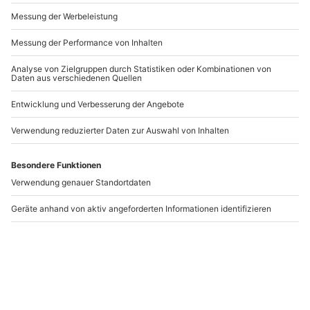
Andere Produkte entdecken
Quad Tour Dresden
Quad fahren Bern
(Bergtour)
Dresden
Matten bei Interlaken
1 Person
1 Person
168,90 €
237,90 €
5
(7)