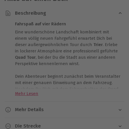
Beschreibung
Fahrspaß auf vier Rädern
Eine wunderschöne Landschaft kombiniert mit
einem völlig neuen Fahrgefühl erwartet Dich bei
dieser außergewöhnlichen Tour durch
Trier
. Erlebe
in lockerer Atmosphäre eine professionell geführte
Quad Tour
, bei der Du die Stadt aus einer anderen
Perspektive kennenlernen wirst.
Dein Abenteuer beginnt zunächst beim Veranstalter
mit einer genauen Einweisung an dem Fahrzeug.
Nachdem Du Dich mit dem Fahrverhalten des
Quad
Mehr Lesen
vertraut gemacht hast, kann es auch schon
losgehen.
Mehr Details
Auf ausgesuchten Strecken über einige
Dauer
Hauptverkehrsstraßen führt die
Quad Tour
durch
Die Strecke
eine der wohl schönsten Weinregionen
Gesamtdauer: ca. 4 Stunden