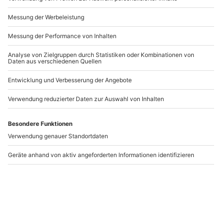
Andere Produkte entdecken
-15% CLUB DEAL
Rennstreckentraining
Segway Tour durch Jois
Orechová Potôn
(Porsche 911 1995)
Orechová Potôň
Jois
1 Person
1 Person
279,90 €
64,90 €
5
(1)