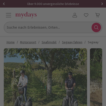
Über 9.000 unvergessliche Erlebnisse
Benutzerkonto
Suche nach Erlebnissen, Orten...
Home
/
Motorsport
/
Spaßmobil
/
Segway fahren
/
Segway Tour 