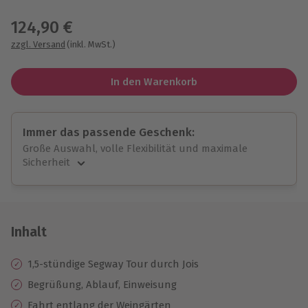
Wähle im nächsten Schritt einen Termin aus
124,90 €
zzgl. Versand
(inkl. MwSt.)
In den Warenkorb
Immer das passende Geschenk:
Große Auswahl, volle Flexibilität und maximale
Sicherheit
Große Auswahl
Über 9.000 unvergessliche Erlebnisse.
Volle Flexibilität
Jeder Gutschein für alle Erlebnisse einlösbar.
Inhalt
Maximale Sicherheit
10 Jahre gültig & verlängerbar.
1,5-stündige Segway Tour durch Jois
Begrüßung, Ablauf, Einweisung
Fahrt entlang der Weingärten