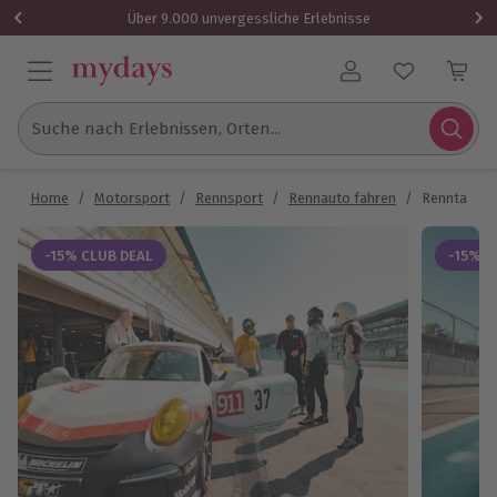
Über 9.000 unvergessliche Erlebnisse
Benutzerkonto
Suche nach Erlebnissen, Orten...
Home
/
Motorsport
/
Rennsport
/
Rennauto fahren
/
Renntaxi Po
-15% CLUB DEAL
-15% C