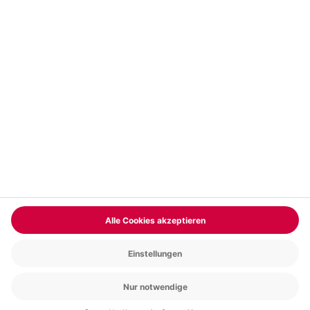
Vertrag widerrufen
FAQs
Kontakt
Zahlungsarten
Über uns
Magazin
Jobs & Karriere
Partnerprogramm
Versand und Lieferung
Presse
AGB
Cookie Einstellungen
Datenschutz
Nutzungsbedingungen
Online-Marktplatz
Barrierefreiheit
Compliance
Impressum
RECHNUNG