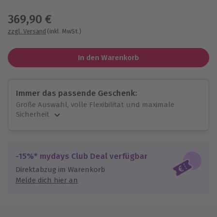
Wähle im nächsten Schritt einen Termin aus
369,90 €
zzgl. Versand
(inkl. MwSt.)
In den Warenkorb
Immer das passende Geschenk:
Große Auswahl, volle Flexibilität und maximale
Sicherheit
Große Auswahl
Über 9.000 unvergessliche Erlebnisse.
Volle Flexibilität
-15%* mydays Club Deal verfügbar
Jeder Gutschein für alle Erlebnisse einlösbar.
Direktabzug im Warenkorb
Maximale Sicherheit
Melde dich hier an
10 Jahre gültig & verlängerbar.