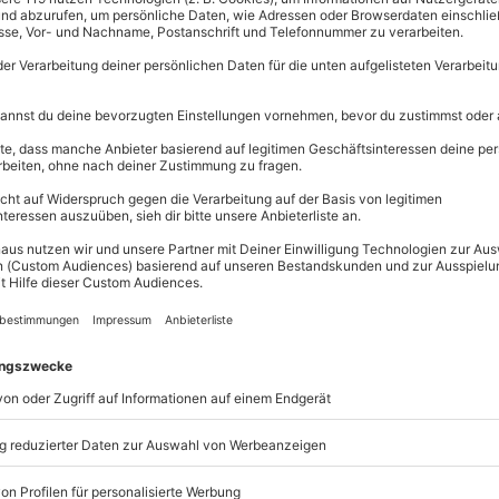
Große Auswahl, 
triebe: H5
maximale Siche
Große Aus
Über 9.000 
Erlebnisse.
Volle Flexibi
Jeder Gutsc
einlösbar.
Maximale S
10 Jahre gü
be in Bad Driburg, wie der BMW E36
den voller intensiver Momente bist
n im Geschehen. Deine Zeit in Bad
, bei der Du gemeinsam mit einem
 Wagens ausschöpfst. Nach einer
agen des Rennfahrens von Deinem
end Du mit hoher Geschwindigkeit