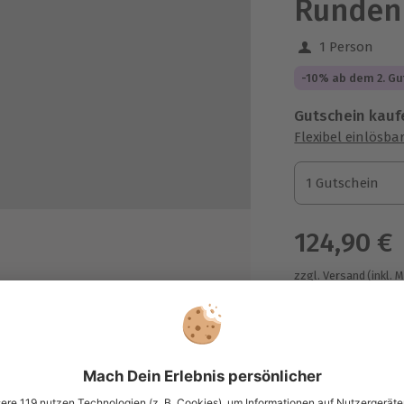
Runden
1 Person
-10% ab dem 2. Gu
Gutschein kauf
Flexibel einlösba
1 Gutschein
1 Gutschein
1 Gutschein
124,90 €
zzgl. Versand
(inkl. 
it für Erinnerungsfotos
chnische Daten:
schleunigung: von 0 auf 100 in 8,0
k.
Immer das p
chstgeschwindigkeit: 230 km/h