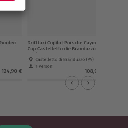
 Runden
Drifttaxi Copilot Porsche Cayman
Drift-T
Cup Castelletto die Branduzzo (2
Merced
Rdn)
Castelletto di Branduzzo (PV)
Hoc
1 Person
1 Pe
124,90 €
108,90 €
4.8
(