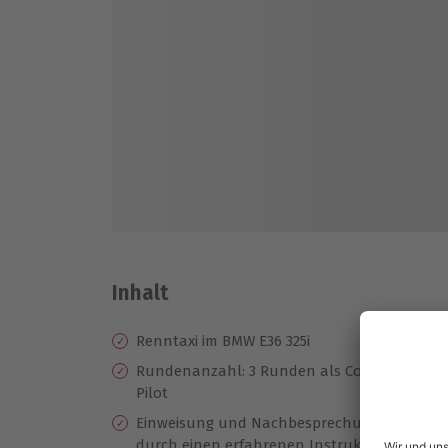
Inhalt
Renntaxi im BMW E36 325i
Ze
Te
Rundenanzahl: 3 Runden als Co-
Pilot
Be
se
Einweisung und Nachbesprechung
durch einen erfahrenen Instruktor
Hö