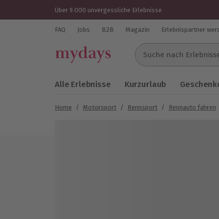
Über 9.000 unvergessliche Erlebnisse
FAQ
Jobs
B2B
Magazin
Erlebnispartner wer
Suche nach Erlebnissen..
Alle Erlebnisse
Kurzurlaub
Geschenke
Home
/
Motorsport
/
Rennsport
/
Rennauto fahren
Bild 1 von 5