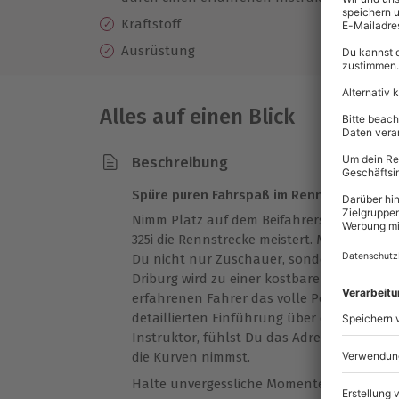
Kraftstoff
Ge
Ausrüstung
Alles auf einen Blick
Beschreibung
Spüre puren Fahrspaß im Renntaxi!
Nimm Platz auf dem Beifahrersitz und erle
325i die Rennstrecke meistert. Mit drei Run
Du nicht nur Zuschauer, sondern mittendri
Driburg wird zu einer kostbaren Erfahrung
erfahrenen Fahrer das volle Potenzial des
detaillierten Einführung über die Grundl
Instruktor, fühlst Du das Adrenalin, währ
die Kurven nimmst.
Halte unvergessliche Momente fest