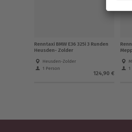
Renntaxi BMW E36 325i 3 Runden
Renn
Heusden- Zolder
Mep
Heusden-Zolder
M
1 Person
1
124,90 €