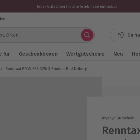
Jeder Gutschein für alle Erlebnisse einlösbar
den
Du ha
.
 für
Geschenkboxen
Wertgutscheine
Neu
Ho
/
Renntaxi BMW E36 325i 3 Runden Bad Driburg
mydays Gutschein
Renntax