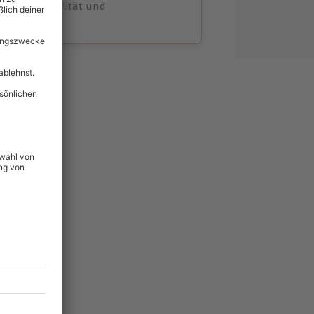
volle Flexibilität und
rheit
wahl
unvergessliche
lität
hein für alle Erlebnisse
icherheit
ltig & verlängerbar.