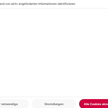
 oder Nebel oder anderen
ht möglich machen, wird das
obliegt dem Veranstalter)
r: 9-17 Uhr
www.b2b.mydays.de/
en