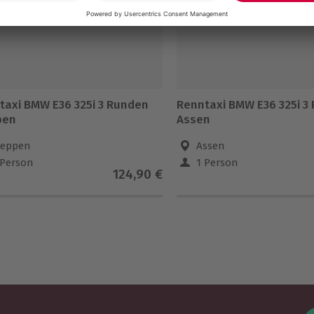
taxi BMW E36 325i 3 Runden
Renntaxi BMW E36 325i 3
pen
Assen
eppen
Assen
 Person
1 Person
124,90 €