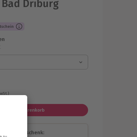
 Bad Driburg
tschein
en
r
MwSt.)
In den Warenkorb
assende Geschenk: