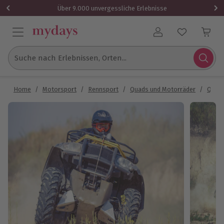
Über 9.000 unvergessliche Erlebnisse
Benutzerkonto
Suche nach Erlebnissen, Orten...
Home
/
Motorsport
/
Rennsport
/
Quads und Motorräder
/
Quadf