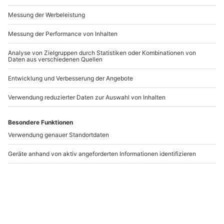
Andere Produkte entdecken
Quad Offroad Tour
Quad Schnuppertour
Eigeltingen
Raum Konstanz
Eigeltingen
Eigeltingen
1 Person
1 Person
118,90 €
75,90 €
5
5
(3)
(4)