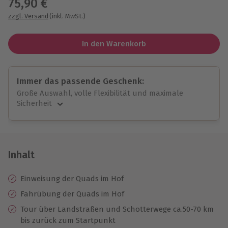
75,90 €
zzgl. Versand
(inkl. MwSt.)
In den Warenkorb
Immer das passende Geschenk:
Große Auswahl, volle Flexibilität und maximale
Sicherheit
Große Auswahl
Über 9.000 unvergessliche Erlebnisse.
Volle Flexibilität
Jeder Gutschein für alle Erlebnisse einlösbar.
Inhalt
Maximale Sicherheit
10 Jahre gültig & verlängerbar.
Einweisung der Quads im Hof
Fahrübung der Quads im Hof
Tour über Landstraßen und Schotterwege ca.50-70 km
bis zurück zum Startpunkt