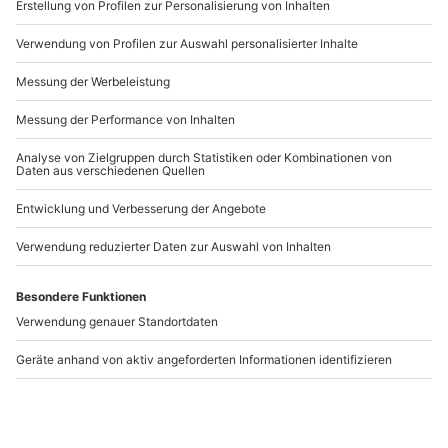
www.b2b.mydays.de/
Zuschauer möglich (kostenlos)
Artikelnummer
:
61406
Andere Produkte entdecken
-15% CLUB DEAL
Sportbikertraining
Quad Schnuppertour
Schönwald
Rheine (2 Std.)
Schönwald
Rheine
1 Person
1 Person