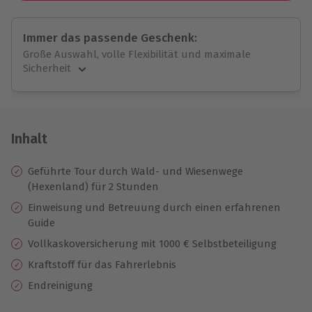
Immer das passende Geschenk:
Große Auswahl, volle Flexibilität und maximale
Sicherheit
Große Auswahl
Über 9.000 unvergessliche Erlebnisse.
Volle Flexibilität
Jeder Gutschein für alle Erlebnisse einlösbar.
Inhalt
Maximale Sicherheit
10 Jahre gültig & verlängerbar.
Geführte Tour durch Wald- und Wiesenwege
(Hexenland) für 2 Stunden
Einweisung
und
Betreuung durch einen erfahrenen
Guide
Vollkaskoversicherung mit 1000 € Selbstbeteiligung
Kraftstoff für das Fahrerlebnis
Endreinigung