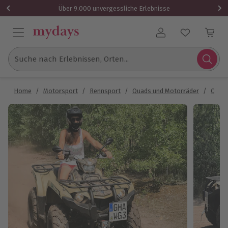
Über 9.000 unvergessliche Erlebnisse
Benutzerkonto
Suche nach Erlebnissen, Orten...
Home
/
Motorsport
/
Rennsport
/
Quads und Motorräder
/
Quadf