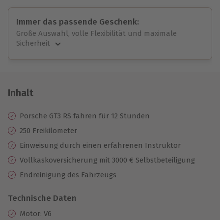
Immer das passende Geschenk:
Große Auswahl, volle Flexibilität und maximale
Sicherheit
Große Auswahl
Über 9.000 unvergessliche Erlebnisse.
Volle Flexibilität
Jeder Gutschein für alle Erlebnisse einlösbar.
Inhalt
Maximale Sicherheit
10 Jahre gültig & verlängerbar.
Porsche GT3 RS fahren
für 12 Stunden
250 Freikilometer
Einweisung durch einen erfahrenen Instruktor
Vollkaskoversicherung mit 3000 € Selbstbeteiligung
Endreinigung des Fahrzeugs
Technische Daten
Motor: V6