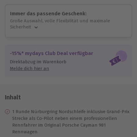
Immer das passende Geschenk:
Große Auswahl, volle Flexibilität und maximale
Sicherheit
Große Auswahl
Über 9.000 unvergessliche Erlebnisse.
Volle Flexibilität
-15%* mydays Club Deal verfügbar
Jeder Gutschein für alle Erlebnisse einlösbar.
Direktabzug im Warenkorb
Maximale Sicherheit
Melde dich hier an
10 Jahre gültig & verlängerbar.
Inhalt
1 Runde Nürburgring Nordschleife inklusive Grand-Prix
Strecke als Co-Pilot neben einem professionellen
Rennfahrer im Original Porsche Cayman 981
Rennwagen