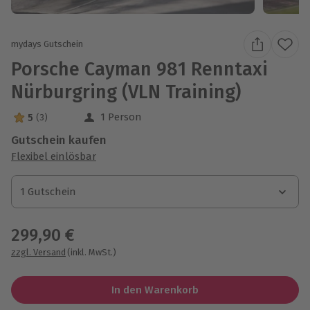
mydays Gutschein
Porsche Cayman 981 Renntaxi
Nürburgring (VLN Training)
1 Person
5
(3)
5 Sterne von 5 aus 3 Bewertungen
Gutschein kaufen
Flexibel einlösbar
1 Gutschein
1 Gutschein
1 Gutschein
299,90 €
zzgl. Versand
(inkl. MwSt.)
In den Warenkorb