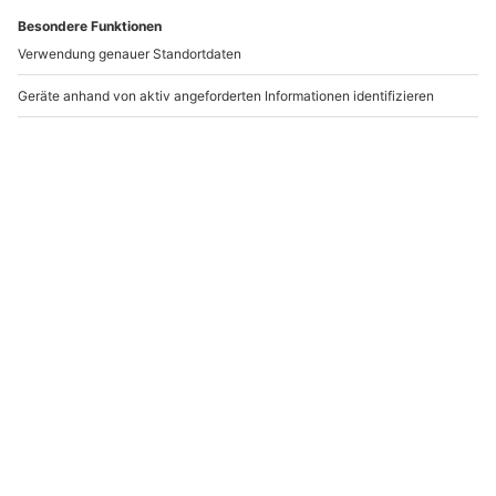
Andere Produkte entdecken
-15% CLUB DEAL
Rennstreckentraining
Formel Simulator
und Renntaxi BMW M2
München (15 Min.)
Schipkau Klettwitz
Schipkau Klettwitz
München
1 Person
1 Person
899,90 €
30,90 €