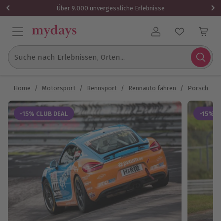
Über 9.000 unvergessliche Erlebnisse
Benutzerkonto
Suche nach Erlebnissen, Orten...
Home
/
Motorsport
/
Rennsport
/
Rennauto fahren
/
Porsche Cay
-15% CLUB DEAL
-15% C