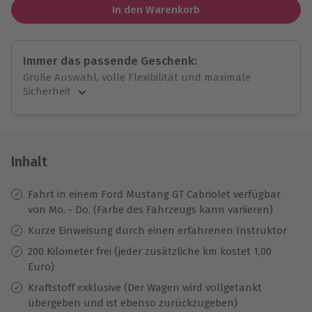
In den Warenkorb
Immer das passende Geschenk:
Große Auswahl, volle Flexibilität und maximale
Sicherheit
Große Auswahl
Über 9.000 unvergessliche Erlebnisse.
Volle Flexibilität
Jeder Gutschein für alle Erlebnisse einlösbar.
Inhalt
Maximale Sicherheit
10 Jahre gültig & verlängerbar.
Fahrt in einem Ford Mustang GT Cabriolet verfügbar
von Mo. - Do. (Farbe des Fahrzeugs kann variieren)
Kurze Einweisung durch einen erfahrenen Instruktor
200 Kilometer frei (jeder zusätzliche km kostet 1,00
Euro)
Kraftstoff exklusive (Der Wagen wird vollgetankt
übergeben und ist ebenso zurückzugeben)