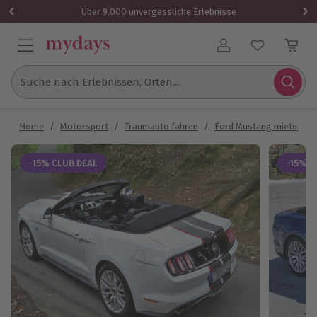
Über 9.000 unvergessliche Erlebnisse
Benutzerkonto
Suche nach Erlebnissen, Orten...
Home
/
Motorsport
/
Traumauto fahren
/
Ford Mustang mieten
/
-15% CLUB DEAL
-15% C