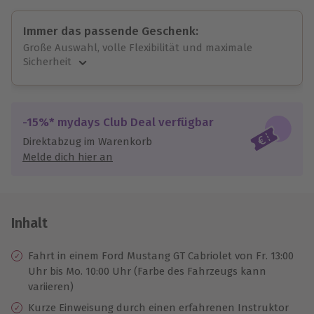
Immer das passende Geschenk:
Große Auswahl, volle Flexibilität und maximale
Sicherheit
Große Auswahl
Über 9.000 unvergessliche Erlebnisse.
Volle Flexibilität
-15%* mydays Club Deal verfügbar
Jeder Gutschein für alle Erlebnisse einlösbar.
Direktabzug im Warenkorb
Maximale Sicherheit
Melde dich hier an
10 Jahre gültig & verlängerbar.
Inhalt
Fahrt in einem Ford Mustang GT Cabriolet von Fr. 13:00
Uhr bis Mo. 10:00 Uhr (Farbe des Fahrzeugs kann
variieren)
Kurze Einweisung durch einen erfahrenen Instruktor