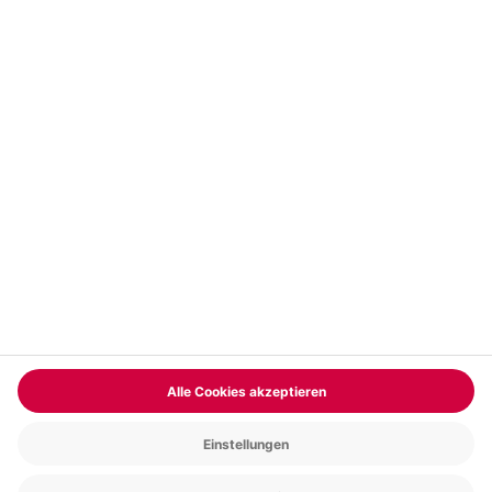
Vertrag widerrufen
FAQs
Kontakt
Zahlungsarten
Über uns
Magazin
Jobs & Karriere
Partnerprogramm
Versand und Lieferung
Presse
AGB
Cookie Einstellungen
Datenschutz
Nutzungsbedingungen
Online-Marktplatz
Barrierefreiheit
Compliance
Impressum
RECHNUNG