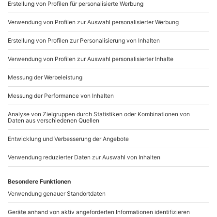
Sichere Dir attraktive Firmenkunden Vorteile.
+49 89 / 21 12 90 20
Mo-Fr: 9-17 Uhr
b2b@mydays.de
www.b2b.mydays.de/
Artikelnummer
:
32845
Andere Produkte entdecken