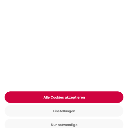
Vertrag widerrufen
FAQs
Kontakt
Zahlungsarten
Über uns
Magazin
Jobs & Karriere
Partnerprogramm
Versand und Lieferung
Presse
AGB
Cookie Einstellungen
Datenschutz
Nutzungsbedingungen
Online-Marktplatz
Barrierefreiheit
Compliance
Impressum
RECHNUNG