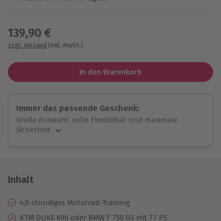
Wähle im nächsten Schritt einen Termin aus
139,90 €
zzgl. Versand
(inkl. MwSt.)
In den Warenkorb
Immer das passende Geschenk:
Große Auswahl, volle Flexibilität und maximale
Sicherheit
Große Auswahl
Über 9.000 unvergessliche Erlebnisse.
Volle Flexibilität
Jeder Gutschein für alle Erlebnisse einlösbar.
Inhalt
Maximale Sicherheit
10 Jahre gültig & verlängerbar.
4,5-stündiges Motorrad-Training
KTM DUKE 690 oder BMW F 750 GS mit 77 PS