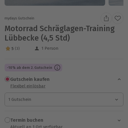
mydays Gutschein
Motorrad Schräglagen-Training
Lübbecke (4,5 Std)
1 Person
5
(3)
5 Sterne von 5 aus 3 Bewertungen
-10% ab dem 2. Gutschein
Gutschein kaufen
Flexibel einlösbar
1 Gutschein
1 Gutschein
1 Gutschein
Termin buchen
Aktuell an 1 Ort verfügbar