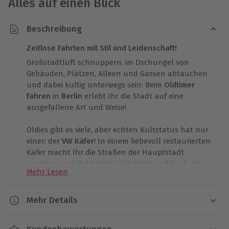
Alles auf einen Blick
Beschreibung
Zeitlose Fahrten mit Stil und Leidenschaft!
Großstadtluft schnuppern, im Dschungel von
Gebäuden, Plätzen, Alleen und Gassen abtauchen
und dabei kultig unterwegs sein: Beim
Oldtimer
fahren
in
Berlin
erlebt Ihr die Stadt auf eine
ausgefallene Art und Weise!
Oldies gibt es viele, aber echten Kultstatus hat nur
einer: der
VW Käfer
! In einem liebevoll restaurierten
Käfer macht Ihr die Straßen der Hauptstadt
unsicher und zieht dabei alle Blicke auf Euch. Los
Mehr Lesen
geht Eure 4-stündige
Stadtrundfahrt
direkt im
Herzen der westlichen City am Europa-Center. Dort
macht Ihr Euch mit Eurem knuffigen Gefährt
Mehr Details
bekannt und bekommt eine Einweisung in das
Dauer
Kultauto und seinen fahrspezifischen Eigenheiten.