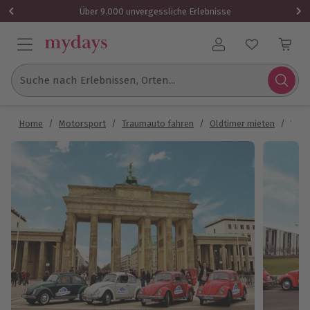
Über 9.000 unvergessliche Erlebnisse
Benutzerkonto
Suche nach Erlebnissen, Orten...
Home
/
Motorsport
/
Traumauto fahren
/
Oldtimer mieten
/
VW K