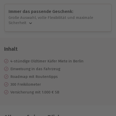
Immer das passende Geschenk:
Große Auswahl, volle Flexibilität und maximale
Sicherheit
Große Auswahl
Über 9.000 unvergessliche Erlebnisse.
Volle Flexibilität
Jeder Gutschein für alle Erlebnisse einlösbar.
Inhalt
Maximale Sicherheit
10 Jahre gültig & verlängerbar.
4-stündige Oldtimer Käfer Miete in Berlin
Einweisung in das Fahrzeug
Roadmap mit Routentipps
300 Freikilometer
Versicherung mit 1.000 € SB