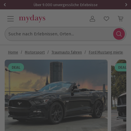
Über 9.000 unvergessliche Erlebnisse
Benutzerkonto
Suche nach Erlebnissen, Orten...
Home
/
Motorsport
/
Traumauto fahren
/
Ford Mustang mieten
/
DEAL
DEAL