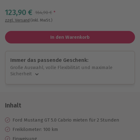
Wähle im nächsten Schritt einen Termin aus
123,90 €
Streichpreis
164,90 €
*
zzgl. Versand
(inkl. MwSt.)
In den Warenkorb
Immer das passende Geschenk:
Große Auswahl, volle Flexibilität und maximale
Sicherheit
Große Auswahl
Über 9.000 unvergessliche Erlebnisse.
Volle Flexibilität
Jeder Gutschein für alle Erlebnisse einlösbar.
Inhalt
Maximale Sicherheit
10 Jahre gültig & verlängerbar.
Ford Mustang GT 5.0 Cabrio mieten für 2 Stunden
Freikilometer: 100 km
Einweisung