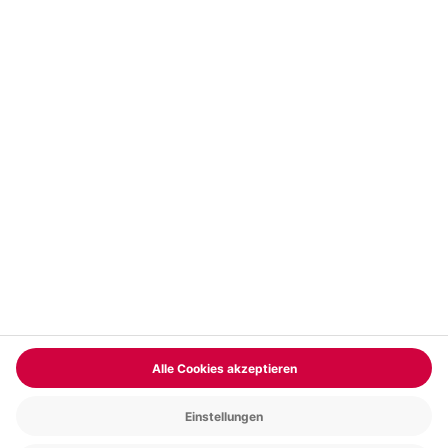
Vertrag widerrufen
FAQs
Kontakt
Zahlungsarten
Über uns
Magazin
Jobs & Karriere
Partnerprogramm
Versand und Lieferung
Presse
AGB
Cookie Einstellungen
Datenschutz
Nutzungsbedingungen
Online-Marktplatz
Barrierefreiheit
Compliance
Impressum
RECHNUNG