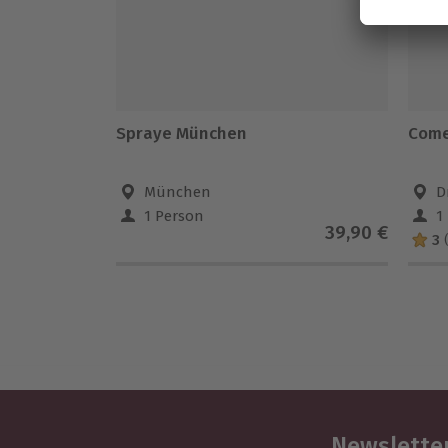
Spraye München
Come
München
D
1 Person
1
39,90 €
3
Newsletter