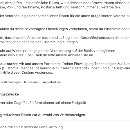
Immer das p
Große Auswahl, 
maximale Siche
Große Aus
Über 9.000 
Erlebnisse.
 mit Glanzmomenten
Volle Flexibi
u einem Fahrzeugpflege-Workshop,
Jeder Gutsc
 verbindet. Du befasst Dich
einlösbar.
 – vom gründlichen Auto sauber
Maximale S
m Autos waschen und Versiegeln.
10 Jahre gü
ngen bringen Dir bei, wie Du
en Wert schützt. Während du Dich
za und kühle Getränke für
e Erinnerung nimmst Du nicht
ch nützliche Pflegeprodukte und
gpflege-Erlebnis in