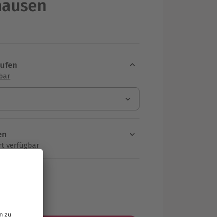
hausen
aufen
sbar
en
rt verfügbar
ten Schritt einen Termin aus
MwSt.)