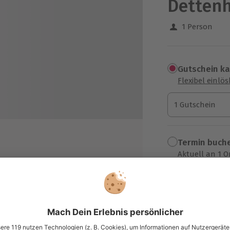
Detten
1 Person
Gutschein k
Flexibel einlö
1 Gutschein
1 Gutschein
1 Gutschein
Termin buch
Aktuell an 1 O
Wähle im nächs
sche/Ware im Wert von 24,90 €
edium kit bag) zum Mitnehmen
79,90 €
nkaufsvorteil auf Pflegeprodukte
zzgl. Versand
(inkl. 
 Tag des Workshops
ilnehmerurkunde