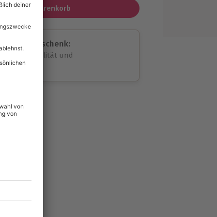
In den Warenkorb
assende Geschenk:
volle Flexibilität und
rheit
wahl
unvergessliche
lität
hein für alle Erlebnisse
icherheit
ltig & verlängerbar.