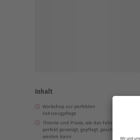
Inhalt
Workshop zur perfekten
Ta
Fahrzeugpflege
(m
Theorie und Praxis, wie das Fahrzeug
Ei
perfekt gereinigt, gepflegt, geschützt
am
werden kann
Te