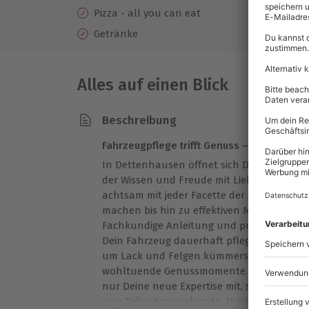
Pizza - all you can eat
Getränke
Alles auf einen Blick
Beschreibung
Fahrzeugpflege trifft Genuss – Workshop
In Dettenhausen öffnet sich Dir die Tür z
der Wissen und Freude mit Liebe zum Detail
achtsam mit jeder Facette der Autopflege
machen bis hin zu effektiven Methoden zu
Fachkundige Anleitung und praxisnahe Übu
Dein Fahrzeug dauerhaft pflegst und sein
um Lack und Felgen kümmerst, sorgen Piz
wohltuende Genussmomente. Als bleibend
nur Deine neue Expertise mit, sondern au
eine Teilnehmerurkunde. Mach das Fahrzeu