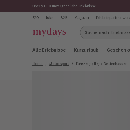
Über 9.000 unvergessliche Erlebnisse
FAQ
Jobs
B2B
Magazin
Erlebnispartner wer
Suche nach Erlebnissen..
Alle Erlebnisse
Kurzurlaub
Geschenke
Home
/
Motorsport
/
Fahrzeugpflege Dettenhausen
Bild 1 von 6