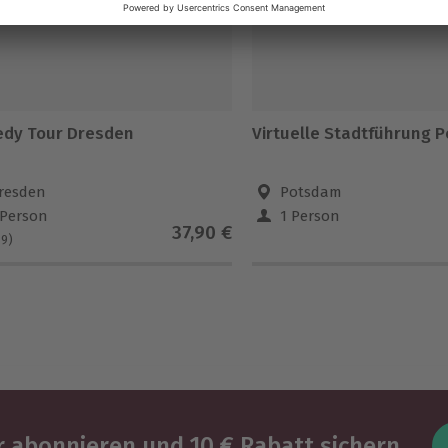
dy Tour Dresden
Virtuelle Stadtführung 
resden
Potsdam
 Person
1 Person
37,90 €
(9)
 abonnieren und 10 € Rabatt sichern