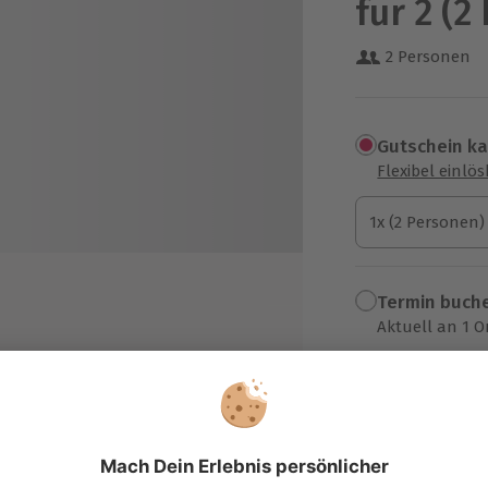
für 2 (2
2 Personen
Gutschein k
Flexibel einlö
1x (2 Personen)
1x (2 Personen)
1x (2 Personen)
Termin buch
Aktuell an 1 O
Wähle im nächs
k Resort Linstow
309,90 €
zzgl. Versand
(inkl. 
it Außengarten