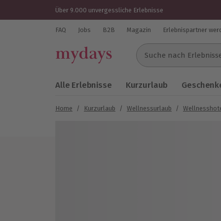
Über 9.000 unvergessliche Erlebnisse
FAQ
Jobs
B2B
Magazin
Erlebnispartner wer
Suche nach Erlebnissen..
Alle Erlebnisse
Kurzurlaub
Geschenke
Home
/
Kurzurlaub
/
Wellnessurlaub
/
Wellnesshot
Bild 1 von 7