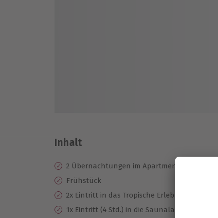
Inhalt
2 Übernachtungen im Apartment Van der Val
Frühstück
2x Eintritt in das Tropische Erlebnisbad
1x Eintritt (4 Std.) in die Saunalandschaft m