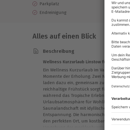
Parkplatz
Endreinigung
Alles auf einen Blick
Beschreibung
Wellness Kurzurlaub Linstow für 2 Nächte
Ein Wellness Kurzurlaub im Van der Valk R
Momente der Erholung. Zwei Nächte in ei
laden dazu ein, gemeinsam zu entspannen
reichhaltige Frühstück sorgt für einen gen
während das Tropische Erlebnisbad mit w
Urlaubsatmosphäre für Wohlbefinden sorgt
Saunalandschaft mit idyllischem Außengart
Entspannung. Die harmonische Kombinati
den perfekten Ort, um kostbare Erinnerun
Umgebung der mecklenburgischen Seenplat