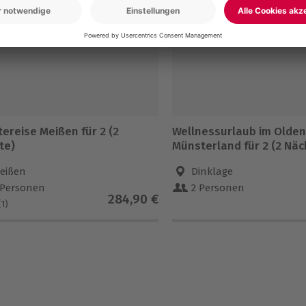
5% CLUB DEAL
ereise Meißen für 2 (2
Wellnessurlaub im Olde
te)
Münsterland für 2 (2 Näc
eißen
Dinklage
 Personen
2 Personen
284,90 €
(1)