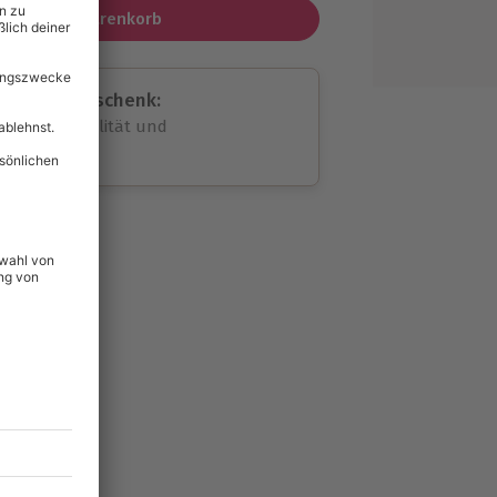
In den Warenkorb
assende Geschenk:
volle Flexibilität und
rheit
wahl
unvergessliche
lität
hein für alle Erlebnisse
icherheit
ltig & verlängerbar.