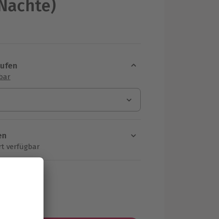
 Nächte)
aufen
sbar
en
rt verfügbar
ten Schritt einen Termin aus
MwSt.)