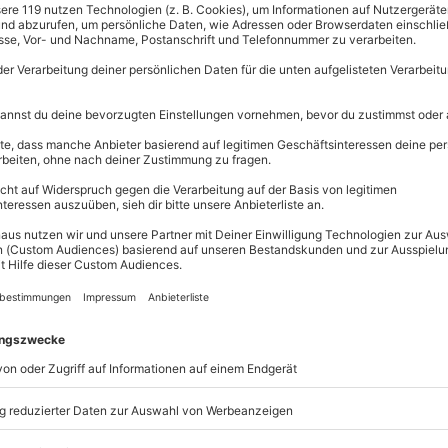
Immer das p
Große Auswahl, 
maximale Siche
Große Aus
Über 9.000 
Erlebnisse.
Volle Flexibi
esort Linstow schenkt wertvolle
Jeder Gutsc
nem komfortablen Apartment
einlösbar.
 und neue Kraft zu tanken. Das
Maximale S
ussvollen Start in den Tag,
10 Jahre gü
armem Wasser und sanfter
. Die großzügige
en bietet vier Stunden tiefer
on aus Wärme und Ruhe schafft
gen zu sammeln. Die malerische
te rundet diese eindrucksvolle