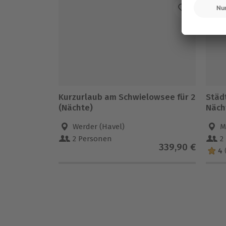
-1
Kurzurlaub am Schwielowsee für 2
Städt
(Nächte)
Näch
Werder (Havel)
M
2 Personen
2
339,90 €
4