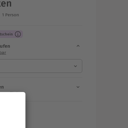
ten
1 Person
us 2 Bewertungen
tschein
aufen
sbar
en
rt verfügbar
ten Schritt einen Termin aus
MwSt.)