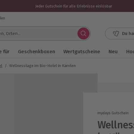
Jeder Gutschein für alle Erlebnisse einlösbar
den
Du ha
.
 für
Geschenkboxen
Wertgutscheine
Neu
Ho
el
/
Wellnesstage im Bio-Hotel in Kärnten
mydays Gutschein
Wellnes