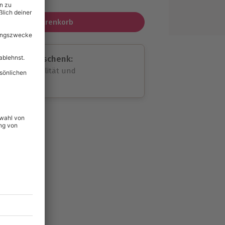
In den Warenkorb
assende Geschenk:
volle Flexibilität und
rheit
wahl
unvergessliche
lität
hein für alle Erlebnisse
icherheit
ltig & verlängerbar.