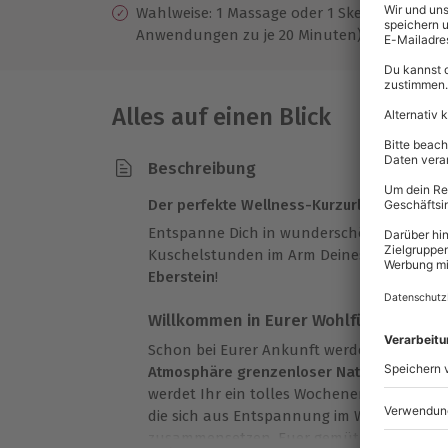
Wahlweise: 1 Massage oder 1 Skenartherapie
Anwendungen zu je 20 Minuten)
Alles auf einen Blick
Beschreibung
Der perfekte Wellness-Kurzurlaub für 2 P
Entspanne Dich in wunderschönem Ambien
Kuschelstunden im Arm Deines Lieblings
Eberstein
!
Willkommen in Eurer Wohlfühloase
Schon bei Eurer Ankunft werdet Ihr überr
Atmosphäre grenzenloser Natur und pure
werdet Ihr ein tolles Wochenende verbring
die sich aus Entspannung im Wellnessbere
zusammensetzen. Euer gemütliches Hotel