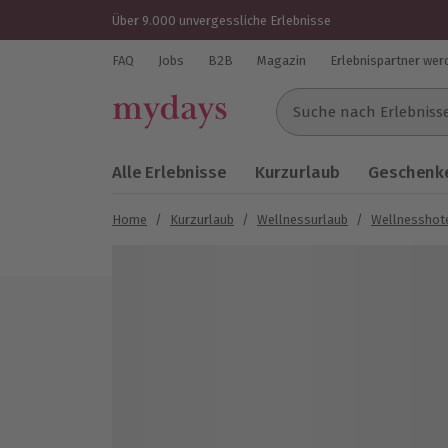
Über 9.000 unvergessliche Erlebnisse
FAQ
Jobs
B2B
Magazin
Erlebnispartner wer
Suche nach Erlebnissen..
Alle Erlebnisse
Kurzurlaub
Geschenke
Home
/
Kurzurlaub
/
Wellnessurlaub
/
Wellnesshot
Bild 1 von 7