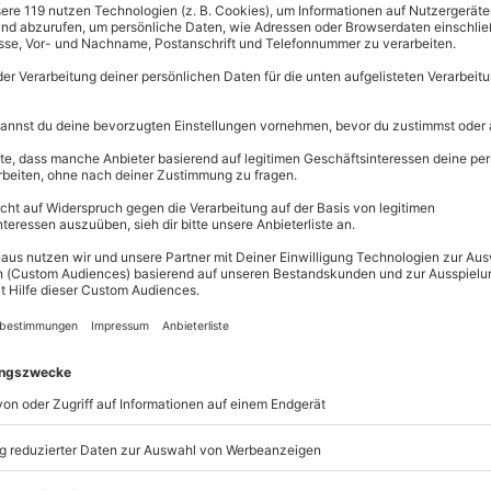
 à 40 Minuten (oder beide
Immer das p
Große Auswahl, 
maximale Siche
Große Aus
ersonen
Über 9.000 
Erlebnisse.
te und verbringe romantische
Volle Flexibi
menschen beim
Wellnessurlaub in
Jeder Gutsc
einlösbar.
Maximale S
10 Jahre gü
annt von der
beruhigenden
r Entspannung
. Ihr wisst direkt, hier
en! Freut Euch auf 3 ganze Tage,
ich und leckerem Essen
zimmer im
Biolandhaus Arche
lässt