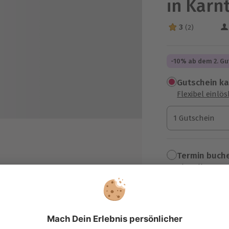
in Kärn
3
(2)
3 Sterne von 5 a
-10% ab dem 2. Gu
Gutschein k
Flexibel einlö
1 Gutschein
1 Gutschein
1 Gutschein
Termin buch
Aktuell an 1 O
Wähle im nächs
 im Biolandhaus Arche***
229,90 €
zzgl. Versand
(inkl. 