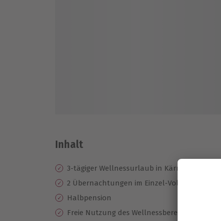
Inhalt
3-tägiger Wellnessurlaub in Kärnten
2 Übernachtungen im Einzel-Vollholzzimmer
Halbpension
Freie Nutzung des Wellnessbereichs