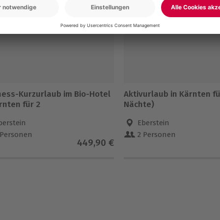
5% CLUB DEAL
-15% CLUB DEAL
ness-Kurzurlaub im Bio-Hotel
Aktivurlaub in Kärnten fü
rnten für 2
Nächte)
berstein
Eberstein
 Personen
2 Personen
449,90 €