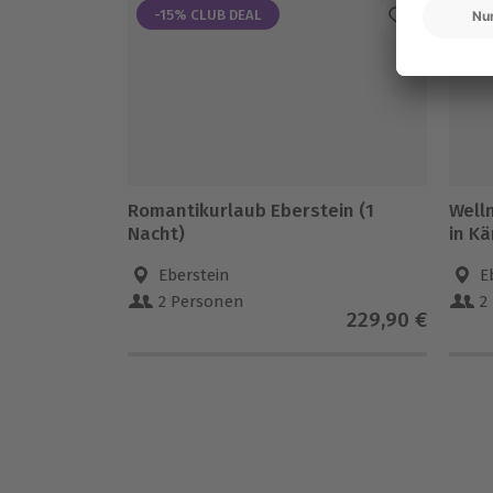
-15% CLUB DEAL
-1
Romantikurlaub Eberstein (1
Well
Nacht)
in Kä
Eberstein
E
2 Personen
2
229,90 €