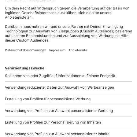
Du erreichst uns telefonisch zu folgenden Zeiten,
außer an bundesweiten Feiertagen:
Mo-Fr: 8-20 Uhr | Sa: 10-16 Uhr
Du möchtest als Firma bestellen?
Sichere Dir attraktive Firmenkunden Vorteile.
+49 89 / 21 12 90 20
Mo-Fr: 9-17 Uhr
b2b@mydays.de
www.b2b.mydays.de/
Artikelnummer
:
12005