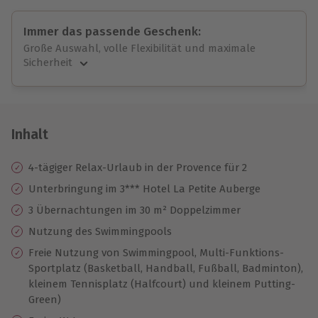
Immer das passende Geschenk:
Große Auswahl, volle Flexibilität und maximale
Sicherheit
Große Auswahl
Über 9.000 unvergessliche Erlebnisse.
Volle Flexibilität
Jeder Gutschein für alle Erlebnisse einlösbar.
Inhalt
Maximale Sicherheit
10 Jahre gültig & verlängerbar.
4-tägiger Relax-Urlaub in der Provence für 2
Unterbringung im 3*** Hotel La Petite Auberge
3 Übernachtungen im 30 m² Doppelzimmer
Nutzung des Swimmingpools
Freie Nutzung von Swimmingpool, Multi-Funktions-
Sportplatz (Basketball, Handball, Fußball, Badminton),
kleinem Tennisplatz (Halfcourt) und kleinem Putting-
Green)