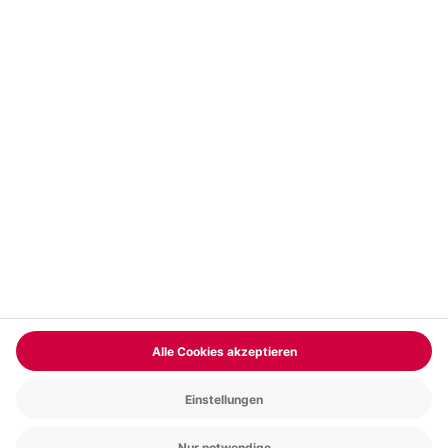
Vertrag widerrufen
FAQs
Kontakt
Zahlungsarten
Über uns
Magazin
Jobs & Karriere
Partnerprogramm
Versand und Lieferung
Presse
AGB
Cookie Einstellungen
Datenschutz
Nutzungsbedingungen
Online-Marktplatz
Barrierefreiheit
Compliance
Impressum
RECHNUNG