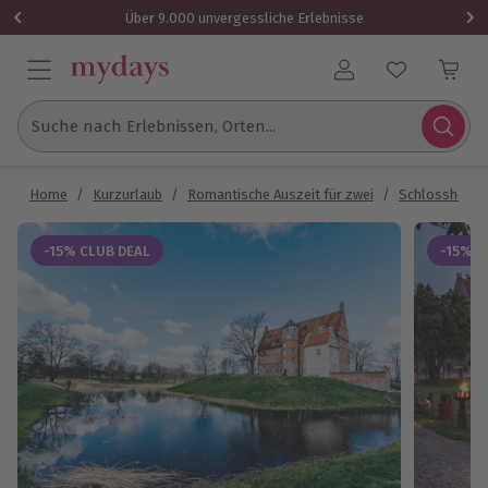
Über 9.000 unvergessliche Erlebnisse
Benutzerkonto
Suche nach Erlebnissen, Orten...
Home
/
Kurzurlaub
/
Romantische Auszeit für zwei
/
Schlosshotel
-15% CLUB DEAL
-15% C