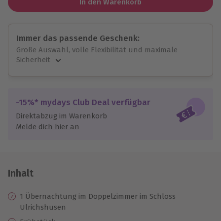
In den Warenkorb
Immer das passende Geschenk:
Große Auswahl, volle Flexibilität und maximale
Sicherheit
Große Auswahl
Über 9.000 unvergessliche Erlebnisse.
Volle Flexibilität
-15%* mydays Club Deal verfügbar
Jeder Gutschein für alle Erlebnisse einlösbar.
Direktabzug im Warenkorb
Maximale Sicherheit
Melde dich hier an
10 Jahre gültig & verlängerbar.
Inhalt
1 Übernachtung im Doppelzimmer im Schloss
Ulrichshusen