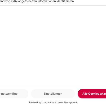
r: 9-17 Uhr
www.b2b.mydays.de/
en
5% CLUB DEAL