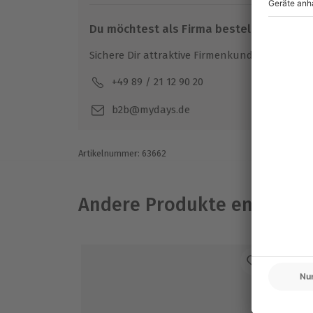
Du möchtest als Firma bestellen?
Sichere Dir attraktive Firmenkunden Vorteile.
+49 89 / 21 12 90 20
Mo-F
b2b@mydays.de
Artikelnummer
:
63662
Andere Produkte entdeck
-1