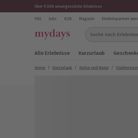
Über 9.000 unvergessliche Erlebnisse
FAQ
Jobs
B2B
Magazin
Erlebnispartner wer
Suche nach Erlebnissen..
Alle Erlebnisse
Kurzurlaub
Geschenke
Home
/
Kurzurlaub
/
Kultur und Natur
/
Städtereise
Bild 1 von 5