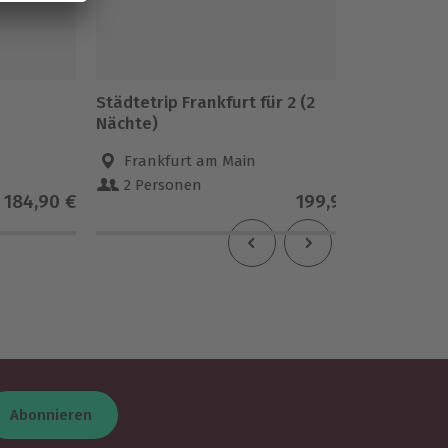
Städtetrip Frankfurt für 2 (2
Outdoor
Nächte)
für 5
Frankfurt am Main
Ostf
2 Personen
1-5 
184,90 €
199,90 €
Abonnieren