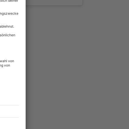
wahl
unvergessliche
lität
hein für alle Erlebnisse
icherheit
ltig & verlängerbar.