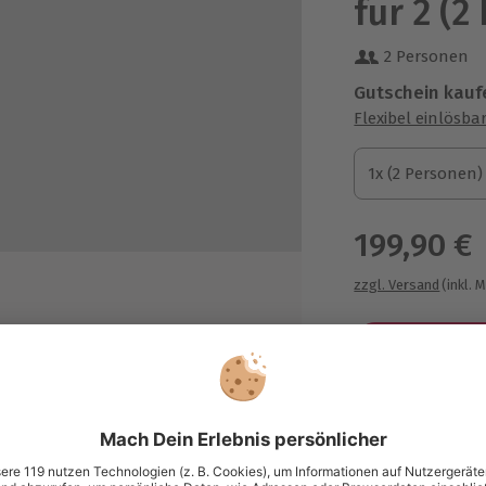
für 2 (2
2 Personen
Gutschein kauf
Flexibel einlösba
1x (2 Personen)
1x (2 Personen)
1x (2 Personen)
199,90 €
zzgl. Versand
(inkl. 
NN Hotel Waiblingen
Immer das p
Große Auswahl, 
maximale Siche