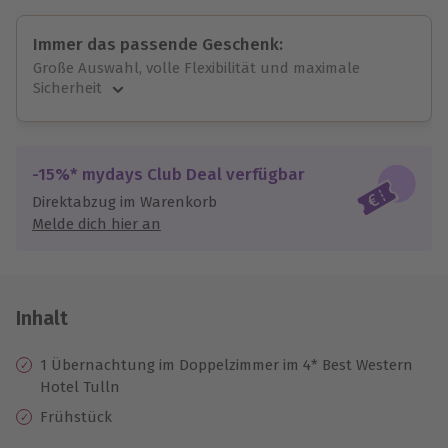
Immer das passende Geschenk:
Große Auswahl, volle Flexibilität und maximale
Sicherheit
Große Auswahl
Über 9.000 unvergessliche Erlebnisse.
Volle Flexibilität
-15%* mydays Club Deal verfügbar
Jeder Gutschein für alle Erlebnisse einlösbar.
Direktabzug im Warenkorb
Maximale Sicherheit
Melde dich hier an
10 Jahre gültig & verlängerbar.
Inhalt
1 Übernachtung im Doppelzimmer im 4* Best Western
Hotel Tulln
Frühstück