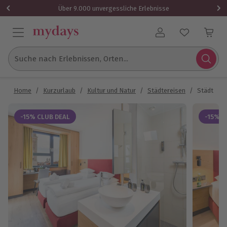
Über 9.000 unvergessliche Erlebnisse
Benutzerkonto
Suche nach Erlebnissen, Orten...
Home
/
Kurzurlaub
/
Kultur und Natur
/
Städtereisen
/
Städtetrip
-15% CLUB DEAL
-15% C