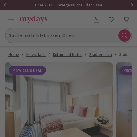
Über 9.000 unvergessliche Erlebnisse
Benutzerkonto
Suche nach Erlebnissen, Orten...
Home
/
Kurzurlaub
/
Kultur und Natur
/
Städtereisen
/
Städtetrip
-15% CLUB DEAL
-15% C