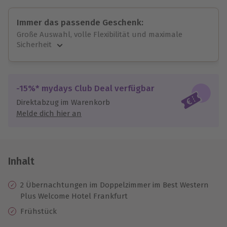
Immer das passende Geschenk:
Große Auswahl, volle Flexibilität und maximale
Sicherheit
Große Auswahl
Über 9.000 unvergessliche Erlebnisse.
Volle Flexibilität
-15%* mydays Club Deal verfügbar
Jeder Gutschein für alle Erlebnisse einlösbar.
Direktabzug im Warenkorb
Maximale Sicherheit
Melde dich hier an
10 Jahre gültig & verlängerbar.
Inhalt
2 Übernachtungen im Doppelzimmer im Best Western
Plus Welcome Hotel Frankfurt
Frühstück