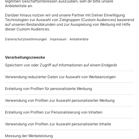
Mo-Fr: 8-20 Uhr | Sa: 10-16 Uhr
Du möchtest als Firma bestellen?
Sichere Dir attraktive Firmenkunden Vorteile.
+49 89 / 21 12 90 20
Mo-Fr: 9-17 Uhr
b2b@mydays.de
www.b2b.mydays.de/
Artikelnummer
:
63467
Andere Produkte entdecken