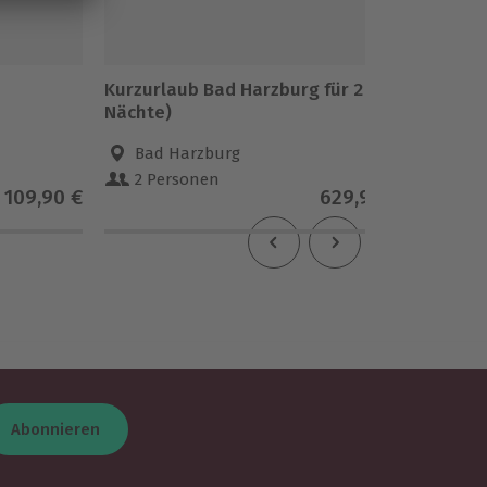
Kurzurlaub Bad Harzburg für 2 (3
Kurzurl
Nächte)
Bad Harzburg
Rom
2 Personen
2 Pe
109,90 €
629,90 €
Abonnieren