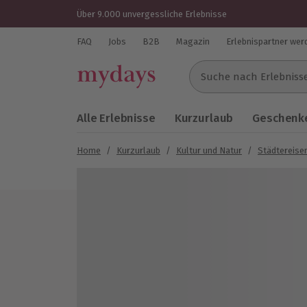
Über 9.000 unvergessliche Erlebnisse
FAQ
Jobs
B2B
Magazin
Erlebnispartner wer
Suche nach Erlebnissen..
Alle Erlebnisse
Kurzurlaub
Geschenke
Home
/
Kurzurlaub
/
Kultur und Natur
/
Städtereise
Bild 1 von 6