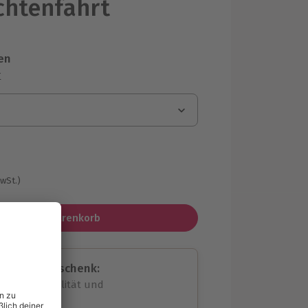
chtenfahrt
en
r
MwSt.)
In den Warenkorb
assende Geschenk:
volle Flexibilität und
rheit