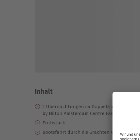
Inhalt
2 Übernachtungen im Doppelzimmer im 3* H
by Hilton Amsterdam Centre East oder vergl
Frühstück
Bootsfahrt durch die Grachten von Amsterda