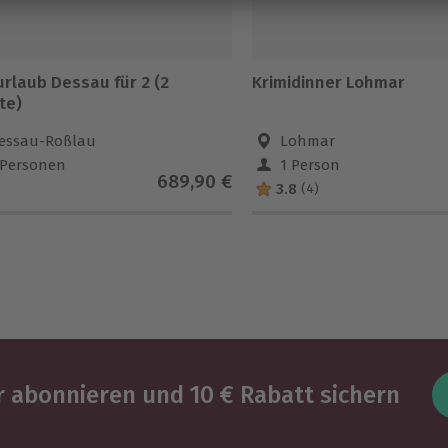
urlaub Dessau für 2 (2
Krimidinner Lohmar
te)
essau-Roßlau
Lohmar
 Personen
1 Person
689,90 €
3.8
(4)
 abonnieren und 10 € Rabatt sichern