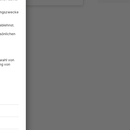
wahl
unvergessliche
lität
hein für alle Erlebnisse
icherheit
ltig & verlängerbar.