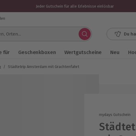
Jeder Gutschein für alle Erlebnisse einlösbar
den
Du ha
.
 für
Geschenkboxen
Wertgutscheine
Neu
Ho
n
/
Städtetrip Amsterdam mit Grachtenfahrt
mydays Gutschein
Städte