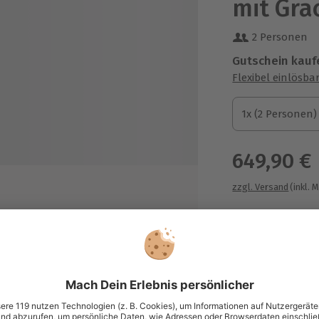
mit Gra
2 Personen
Gutschein kauf
Flexibel einlösba
1x (2 Personen)
1x (2 Personen)
1x (2 Personen)
649,90 €
zzgl. Versand
(inkl. 
otel in Amsterdam (z.B. Hampton
eichbar)
Immer das p
Große Auswahl, 
m inkl. Live-Guide
maximale Siche