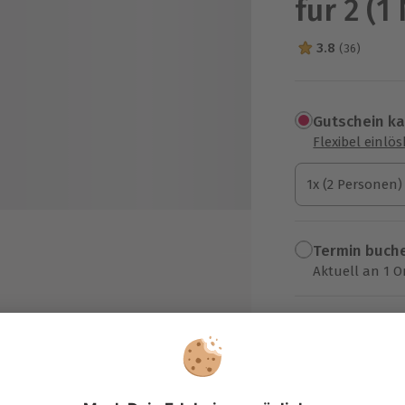
für 2 (1
3.8
(36)
3.8 Sterne von 5
Gutschein k
Flexibel einlö
1x (2 Personen)
1x (2 Personen)
1x (2 Personen)
Termin buch
Aktuell an 1 O
Wähle im nächs
109,90 €
ACHAT Schwetzingen
zzgl. Versand
(inkl. 