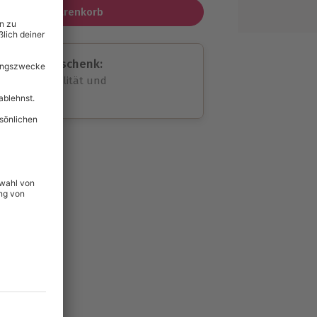
In den Warenkorb
assende Geschenk:
volle Flexibilität und
rheit
wahl
unvergessliche
lität
hein für alle Erlebnisse
icherheit
ltig & verlängerbar.