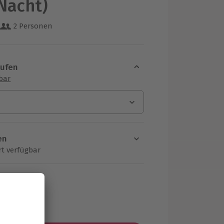
 Nacht)
2 Personen
 aus 36 Bewertungen
aufen
sbar
en
rt verfügbar
ten Schritt einen Termin aus
MwSt.)