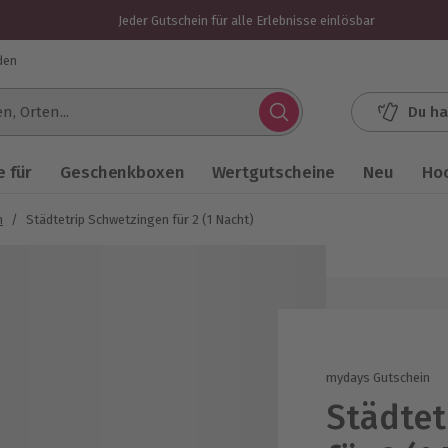
Jeder Gutschein für alle Erlebnisse einlösbar
den
Du ha
.
 für
Geschenkboxen
Wertgutscheine
Neu
Ho
n
/
Städtetrip Schwetzingen für 2 (1 Nacht)
mydays Gutschein
Städtet