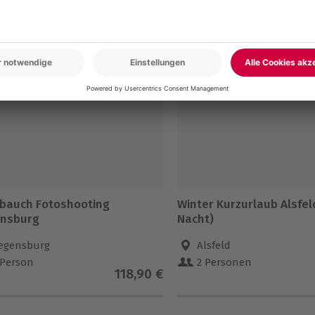
en
5% CLUB DEAL
bauch Fotoshooting
Winter Kurzurlaub Alsfeld
nsburg
Nacht)
egensburg
Alsfeld
 Person
2 Personen
118,90 €