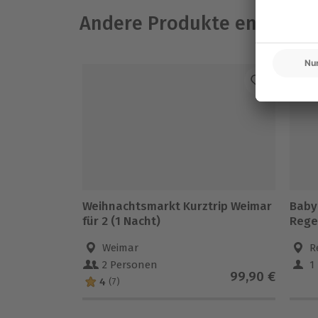
Andere Produkte entdeck
-1
Weihnachtsmarkt Kurztrip Weimar
Baby
für 2 (1 Nacht)
Rege
Weimar
R
2 Personen
1
99,90 €
4
(7)