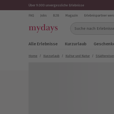
Über 9.000 unvergessliche Erlebnisse
FAQ
Jobs
B2B
Magazin
Erlebnispartner wer
Suche nach Erlebnissen..
Alle Erlebnisse
Kurzurlaub
Geschenke
Home
/
Kurzurlaub
/
Kultur und Natur
/
Städtereise
Bild 1 von 9