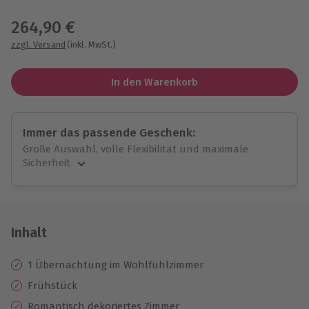
Wähle im nächsten Schritt einen Termin aus
264,90 €
zzgl. Versand
(inkl. MwSt.)
In den Warenkorb
Immer das passende Geschenk:
Große Auswahl, volle Flexibilität und maximale
Sicherheit
Große Auswahl
Über 9.000 unvergessliche Erlebnisse.
Volle Flexibilität
Jeder Gutschein für alle Erlebnisse einlösbar.
Inhalt
Maximale Sicherheit
10 Jahre gültig & verlängerbar.
1 Übernachtung im Wohlfühlzimmer
Frühstück
Romantisch dekoriertes Zimmer