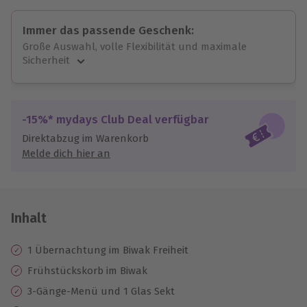
Immer das passende Geschenk:
Große Auswahl, volle Flexibilität und maximale
Sicherheit
Große Auswahl
Über 9.000 unvergessliche Erlebnisse.
Volle Flexibilität
-15%* mydays Club Deal verfügbar
Jeder Gutschein für alle Erlebnisse einlösbar.
Direktabzug im Warenkorb
Maximale Sicherheit
Melde dich hier an
10 Jahre gültig & verlängerbar.
Inhalt
1 Übernachtung im Biwak Freiheit
Frühstückskorb im Biwak
3-Gänge-Menü und 1 Glas Sekt