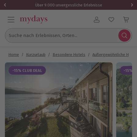
Über 9.000 unvergessliche Erlebnisse
Benutzerkonto
Suche nach Erlebnissen, Orten...
Home
/
Kurzurlaub
/
Besondere Hotels
/
Außergewöhnliche Hotel
-15% CLUB DEAL
-15% C