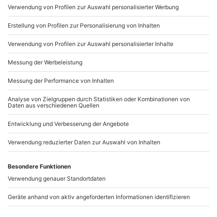
Mo-Fr: 9-17 Uhr
b2b@mydays.de
www.b2b.mydays.de/
Artikelnummer
:
16233
Andere Produkte entdecken
-15% CLUB DEAL
Biwak Übernachtung
Biwak Übernachtung