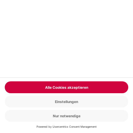
Vertrag widerrufen
FAQs
Kontakt
Zahlungsarten
Über uns
Magazin
Jobs & Karriere
Partnerprogramm
Versand und Lieferung
Presse
AGB
Cookie Einstellungen
Datenschutz
Nutzungsbedingungen
Online-Marktplatz
Barrierefreiheit
Compliance
Impressum
RECHNUNG