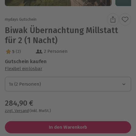
mydays Gutschein
Biwak Übernachtung Millstatt
für 2 (1 Nacht)
2 Personen
5
(2)
5 Sterne von 5 aus 2 Bewertungen
Gutschein kaufen
Flexibel einlösbar
1x (2 Personen)
1x (2 Personen)
1x (2 Personen)
284,90 €
zzgl. Versand
(inkl. MwSt.)
In den Warenkorb