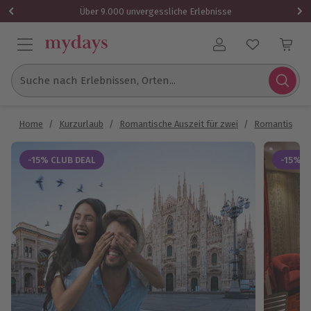
Über 9.000 unvergessliche Erlebnisse
Benutzerkonto
Suche nach Erlebnissen, Orten...
Home
/
Kurzurlaub
/
Romantische Auszeit für zwei
/
Romantische
-15% CLUB DEAL
-15% C