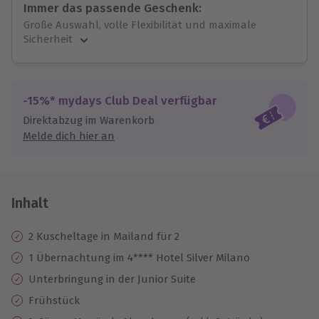
Immer das passende Geschenk:
Große Auswahl, volle Flexibilität und maximale
Sicherheit
Große Auswahl
Über 9.000 unvergessliche Erlebnisse.
Volle Flexibilität
-15%* mydays Club Deal verfügbar
Jeder Gutschein für alle Erlebnisse einlösbar.
Direktabzug im Warenkorb
Maximale Sicherheit
Melde dich hier an
10 Jahre gültig & verlängerbar.
Inhalt
2 Kuscheltage in Mailand für 2
1 Übernachtung im 4**** Hotel Silver Milano
Unterbringung in der Junior Suite
Frühstück