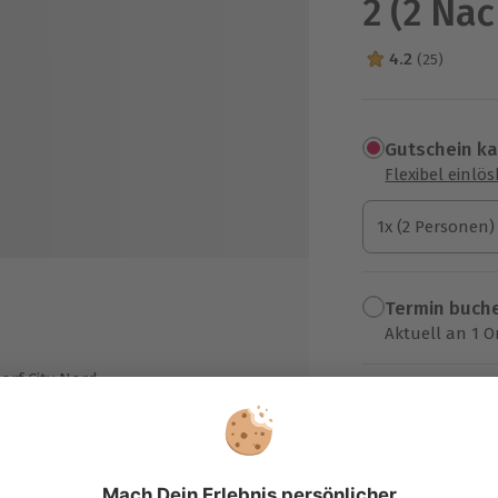
2 (2 Nä
4.2
(25)
4.2 Sterne von 5
Gutschein k
Flexibel einlö
1x (2 Personen)
1x (2 Personen)
1x (2 Personen)
Termin buch
Aktuell an 1 O
Wähle im nächs
rf City Nord
199,90 €
zzgl. Versand
(inkl. 