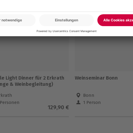
en
EU
-15% CLUB DEAL
e Light Dinner für 2 Erkrath
Weinseminar Bonn
änge & Weinbegleitung)
rkrath
Bonn
 Personen
1 Person
129,90 €