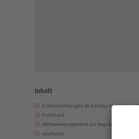
Inhalt
2 Übernachtungen im Sunday Hotel Düsseldo
Frühstück
Willkommensgetränk zur Begrüßung
Stadtplan