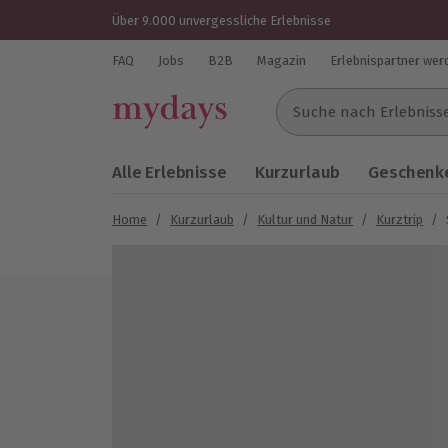
Über 9.000 unvergessliche Erlebnisse
FAQ
Jobs
B2B
Magazin
Erlebnispartner wer
Suche nach Erlebnissen..
Alle Erlebnisse
Kurzurlaub
Geschenke
Home
/
Kurzurlaub
/
Kultur und Natur
/
Kurztrip
/
Bild 1 von 6