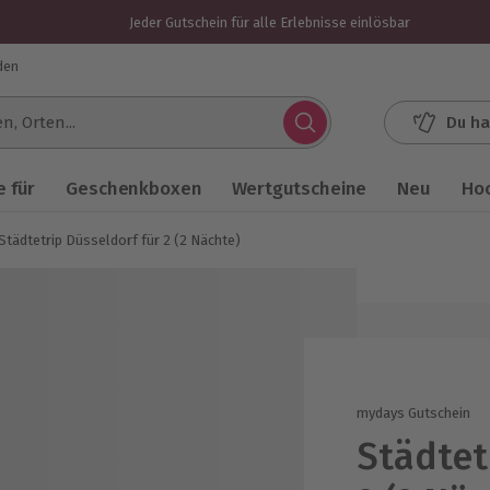
Jeder Gutschein für alle Erlebnisse einlösbar
den
Du ha
.
 für
Geschenkboxen
Wertgutscheine
Neu
Ho
Städtetrip Düsseldorf für 2 (2 Nächte)
mydays Gutschein
Städtet