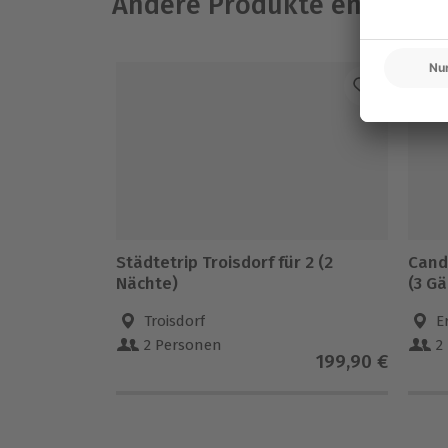
Andere Produkte entdeck
N
Städtetrip Troisdorf für 2 (2
Candl
Nächte)
(3 G
Troisdorf
E
2 Personen
2
199,90 €