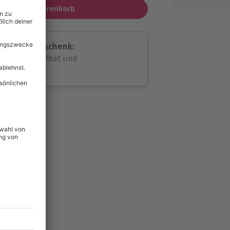
In den Warenkorb
assende Geschenk:
volle Flexibilität und
rheit
wahl
unvergessliche
lität
hein für alle Erlebnisse
icherheit
ltig & verlängerbar.