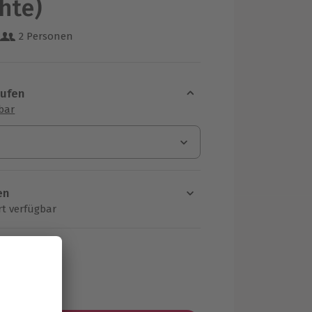
chte)
2 Personen
 aus 25 Bewertungen
aufen
sbar
en
rt verfügbar
ten Schritt einen Termin aus
MwSt.)