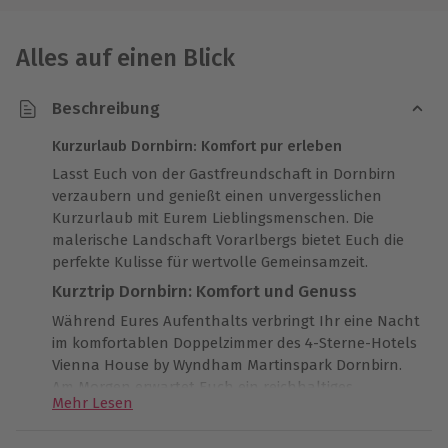
Alles auf einen Blick
Beschreibung
Kurzurlaub Dornbirn: Komfort pur erleben
Lasst Euch von der Gastfreundschaft in Dornbirn
verzaubern und genießt einen unvergesslichen
Kurzurlaub mit Eurem Lieblingsmenschen. Die
malerische Landschaft Vorarlbergs bietet Euch die
perfekte Kulisse für wertvolle Gemeinsamzeit.
Kurztrip Dornbirn: Komfort und Genuss
Während Eures Aufenthalts verbringt Ihr eine Nacht
im komfortablen Doppelzimmer des 4-Sterne-Hotels
Vienna House by Wyndham Martinspark Dornbirn.
Am Morgen erwartet Euch ein reichhaltiges
Mehr Lesen
Frühstück, das keine Wünsche offen lässt und den
perfekten Start in den Tag garantiert.