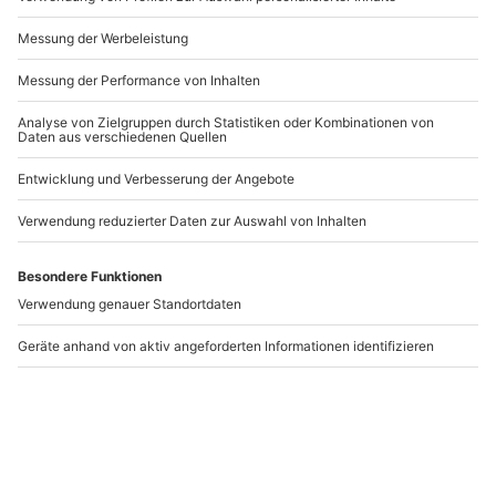
Andere Produkte entdecken
Urlaub mit Hund
Nähkurs Neusiedl am
Dornbirn für 2 (1 Nacht)
See
Dornbirn
Neusiedl am See
2 Personen
1 Person
174,90 €
84,90 €