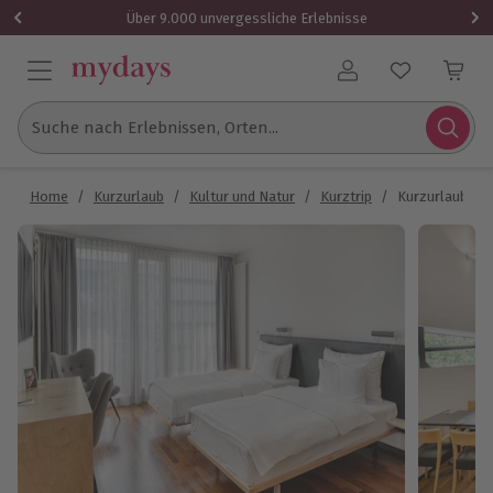
Über 9.000 unvergessliche Erlebnisse
Benutzerkonto
Suche nach Erlebnissen, Orten...
Home
/
Kurzurlaub
/
Kultur und Natur
/
Kurztrip
/
Kurzurlaub Dorn