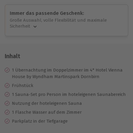
Immer das passende Geschenk:
Große Auswahl, volle Flexibilität und maximale
Sicherheit
Große Auswahl
Über 9.000 unvergessliche Erlebnisse.
Volle Flexibilität
Jeder Gutschein für alle Erlebnisse einlösbar.
Inhalt
Maximale Sicherheit
10 Jahre gültig & verlängerbar.
1 Übernachtung im Doppelzimmer im 4* Hotel Vienna
House by Wyndham Martinspark Dornbirn
Frühstück
1 Sauna-Set pro Person im hoteleigenen Saunabereich
Nutzung der hoteleigenen Sauna
1 Flasche Wasser auf dem Zimmer
Parkplatz in der Tiefgarage