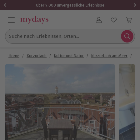
Über 9.000 unvergessliche Erlebnisse
Benutzerkonto
Suche nach Erlebnissen, Orten...
Home
/
Kurzurlaub
/
Kultur und Natur
/
Kurzurlaub am Meer
/
Ku