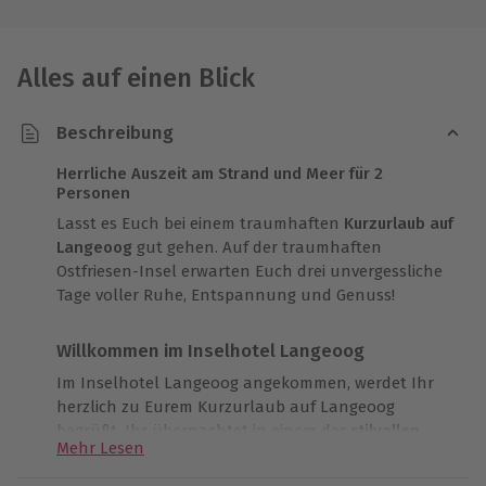
Alles auf einen Blick
Beschreibung
Herrliche Auszeit am Strand und Meer für 2
Personen
Lasst es Euch bei einem traumhaften
Kurzurlaub auf
Langeoog
gut gehen. Auf der traumhaften
Ostfriesen-Insel erwarten Euch drei unvergessliche
Tage voller Ruhe, Entspannung und Genuss!
Willkommen im Inselhotel Langeoog
Im Inselhotel Langeoog angekommen, werdet Ihr
herzlich zu Eurem Kurzurlaub auf Langeoog
begrüßt. Ihr übernachtet in einem der
stilvollen
Mehr Lesen
Classic Doppelzimmer
des Hotels. Das komfortable
Zimmer verfügt über ein bequemes Doppelbett,