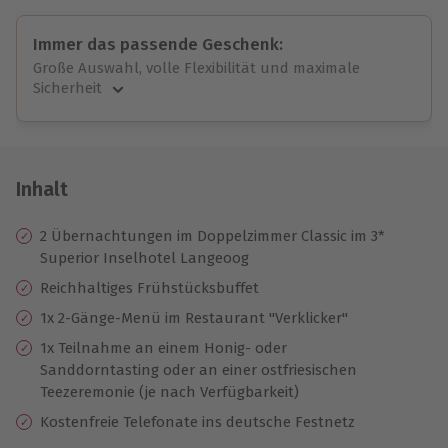
Immer das passende Geschenk:
Große Auswahl, volle Flexibilität und maximale
Sicherheit
Große Auswahl
Über 9.000 unvergessliche Erlebnisse.
Volle Flexibilität
Jeder Gutschein für alle Erlebnisse einlösbar.
Inhalt
Maximale Sicherheit
10 Jahre gültig & verlängerbar.
2 Übernachtungen im Doppelzimmer Classic im 3*
Superior Inselhotel Langeoog
Reichhaltiges Frühstücksbuffet
1x 2-Gänge-Menü im Restaurant "Verklicker"
1x Teilnahme an einem Honig- oder
Sanddorntasting oder an einer ostfriesischen
Teezeremonie (je nach Verfügbarkeit)
Kostenfreie Telefonate ins deutsche Festnetz