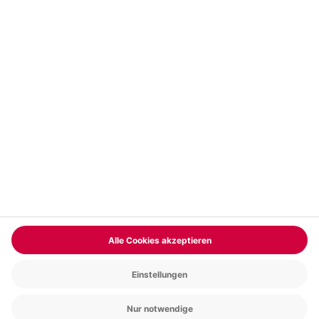
Vertrag widerrufen
FAQs
Kontakt
Zahlungsarten
Über uns
Magazin
Jobs & Karriere
Partnerprogramm
Versand und Lieferung
Presse
AGB
Cookie Einstellungen
Datenschutz
Nutzungsbedingungen
Online-Marktplatz
Barrierefreiheit
Compliance
Impressum
RECHNUNG