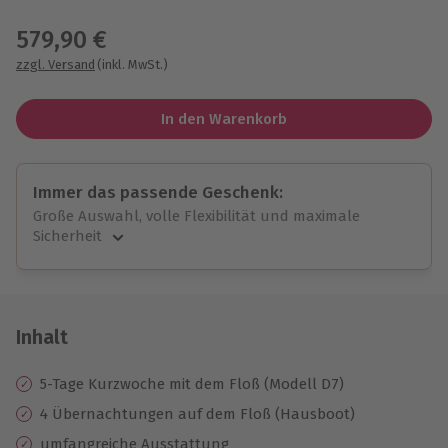
Wähle im nächsten Schritt einen Termin aus
579,90 €
zzgl. Versand
(inkl. MwSt.)
In den Warenkorb
Immer das passende Geschenk:
Große Auswahl, volle Flexibilität und maximale
Sicherheit
Große Auswahl
Über 9.000 unvergessliche Erlebnisse.
Volle Flexibilität
Jeder Gutschein für alle Erlebnisse einlösbar.
Inhalt
Maximale Sicherheit
10 Jahre gültig & verlängerbar.
5-Tage Kurzwoche mit dem Floß (Modell D7)
4 Übernachtungen auf dem Floß (Hausboot)
umfangreiche Ausstattung