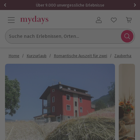
Über 9.000 unvergessliche Erlebnisse
Benutzerkonto
Suche nach Erlebnissen, Orten...
Home
/
Kurzurlaub
/
Romantische Auszeit für zwei
/
Zauberhafte U