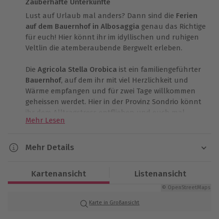
Zauberhafte Unterkünfte
Lust auf Urlaub mal anders? Dann sind die
Ferien
auf dem Bauernhof in Albosaggia
genau das Richtige
für euch! Hier könnt ihr im idyllischen und ruhigen
Veltlin die atemberaubende Bergwelt erleben.
Die
Agricola Stella Orobica
ist ein familiengeführter
Bauernhof
, auf dem ihr mit viel Herzlichkeit und
Wärme empfangen und für zwei Tage willkommen
geheissen werdet. Hier in der Provinz Sondrio könnt
ihr dem Alltragstress entfliehen und euch mal
Mehr Lesen
wieder so richtig entspannen. Nach eurer Ankunft
auf dem Bauernhof wird euch, dass für euch
reservierte Zimmer gezeigt. Sobald ihr eure Sachen im
Mehr Details
Zimmer verstaut habt, könnt ihr aufbrechen um die
Dauer
Schönheit dieser Gegend zu erkunden. Rund um
Kartenansicht
Listenansicht
eure Unterkunft befindet sich eine farbenfrohe
2 Tage (Übernachtung)
Landschaft und die imponierenden Alpen, von
© OpenStreetMaps
welchen ihr einen atemberaubenden Blick auf das
Karte in Großansicht
Verfügbarkeit / Termine
Tal habt. Macht doch eine Entdeckungsreise durch
Ganzjährig zu bestimmten Terminen verfügbar