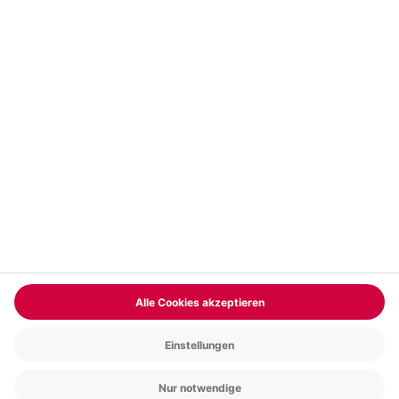
Vertrag widerrufen
FAQs
Kontakt
Zahlungsarten
Über uns
Magazin
Jobs & Karriere
Partnerprogramm
Versand und Lieferung
Presse
AGB
Cookie Einstellungen
Datenschutz
Nutzungsbedingungen
Online-Marktplatz
Barrierefreiheit
Compliance
Impressum
RECHNUNG