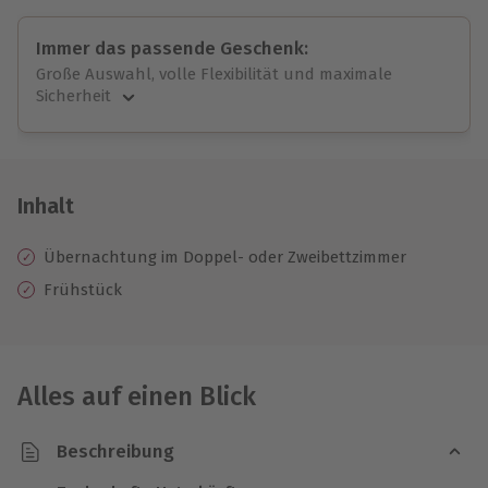
Immer das passende Geschenk:
Große Auswahl, volle Flexibilität und maximale
Sicherheit
Große Auswahl
Über 9.000 unvergessliche Erlebnisse.
Volle Flexibilität
Jeder Gutschein für alle Erlebnisse einlösbar.
Inhalt
Maximale Sicherheit
10 Jahre gültig & verlängerbar.
Übernachtung im Doppel- oder Zweibettzimmer
Frühstück
Alles auf einen Blick
Beschreibung