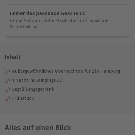
Immer das passende Geschenk:
Große Auswahl, volle Flexibilität und maximale
Sicherheit
Große Auswahl
Über 9.000 unvergessliche Erlebnisse.
Volle Flexibilität
Jeder Gutschein für alle Erlebnisse einlösbar.
Inhalt
Maximale Sicherheit
10 Jahre gültig & verlängerbar.
Außergewöhnliches Übernachten für 2 in Hamburg
1 Nacht im CampingPOD
Begrüßungsgetränk
Frühstück
Alles auf einen Blick