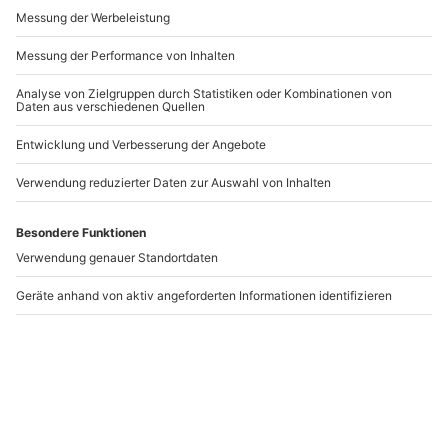
Andere Produkte entdecken
-15% CLUB DEAL
-15% CLUB DEAL
Weinseminar Einsteiger
Rebsortenkurs mit
für 2 Bremen
Degustation für 2
Hamburg
Bremen
Hamburg
2 Personen
2 Personen
99,90 €
99,90 €