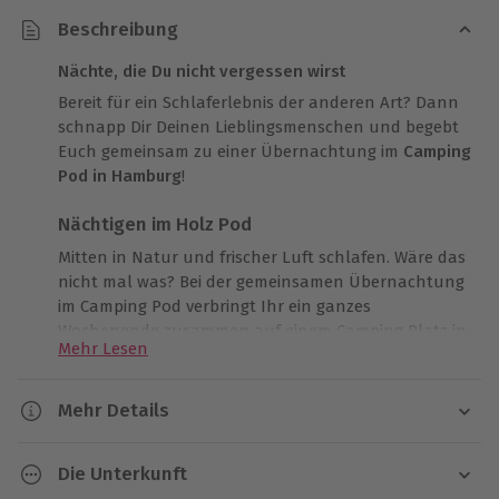
Beschreibung
Nächte, die Du nicht vergessen wirst
Bereit für ein Schlaferlebnis der anderen Art? Dann
schnapp Dir Deinen Lieblingsmenschen und begebt
Euch gemeinsam zu einer Übernachtung im
Camping
Pod in Hamburg
!
Nächtigen im Holz Pod
Mitten in Natur und frischer Luft schlafen. Wäre das
nicht mal was? Bei der gemeinsamen Übernachtung
im Camping Pod verbringt Ihr ein ganzes
Wochenende zusammen auf einem Camping Platz in
Mehr Lesen
der Nähe von Hamburg. Hier schlaft Ihr jedoch nicht
in einem gewöhnlichen Zelt, sondern in einem
exklusiven Holzbau, der zum Erholen einlädt. Euch
Mehr Details
erwartet ein gemütliches Bett und eine kleine eigene
Dauer
Terrasse, auf der Ihr die Abende entspannt
Die Unterkunft
ausklingen lassen könnt.
2 Tage