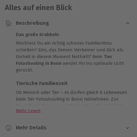
Alles auf einen Blick
Beschreibung
Das große Krabbeln
Möchtest Du ein richtig schönes Familienfoto
schießen? Eins, das Deinen Vierbeiner und Dich als
Einheit in diesem Moment festhält? Beim
Tier
Fotoshooting in Bonn
werdet Ihr ins optimale Licht
gerückt.
Tierische Familienzeit
Ob Mensch oder Tier – es dürfen gleich 6 Lebewesen
beim Tier Fotoshooting in Bonn teilnehmen. Zur
Bespaßung Deiner animalischen Familienmitglieder
Mehr Lesen
dürfen deren
persönliche Lieblingsspielzeuge
von
daheim mitgebracht werden.
Mehr Details
Echter Erlebnischarakter