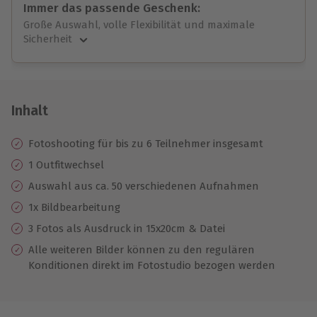
Immer das passende Geschenk:
Große Auswahl, volle Flexibilität und maximale
Sicherheit
Große Auswahl
Über 9.000 unvergessliche Erlebnisse.
Volle Flexibilität
Jeder Gutschein für alle Erlebnisse einlösbar.
Inhalt
Maximale Sicherheit
10 Jahre gültig & verlängerbar.
Fotoshooting für bis zu 6 Teilnehmer insgesamt
1 Outfitwechsel
Auswahl aus ca. 50 verschiedenen Aufnahmen
1x Bildbearbeitung
3 Fotos als Ausdruck in 15x20cm & Datei
Alle weiteren Bilder können zu den regulären
Konditionen direkt im Fotostudio bezogen werden