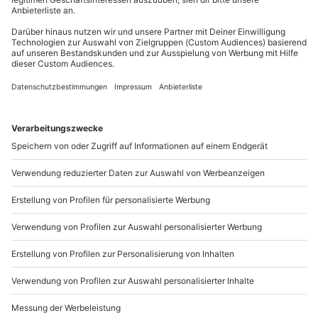
Mo-Fr: 8-20 Uhr | Sa: 10-16 Uhr
Du möchtest als Firma bestellen?
Sichere Dir attraktive Firmenkunden Vorteile.
+49 89 / 21 12 90 20
Mo-Fr: 9-17 Uhr
b2b@mydays.de
www.b2b.mydays.de/
Artikelnummer
:
45795
Andere Produkte entdecken