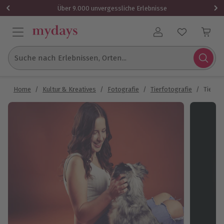
Über 9.000 unvergessliche Erlebnisse
Benutzerkonto
Suche nach Erlebnissen, Orten...
Home
/
Kultur & Kreatives
/
Fotografie
/
Tierfotografie
/
Tier F