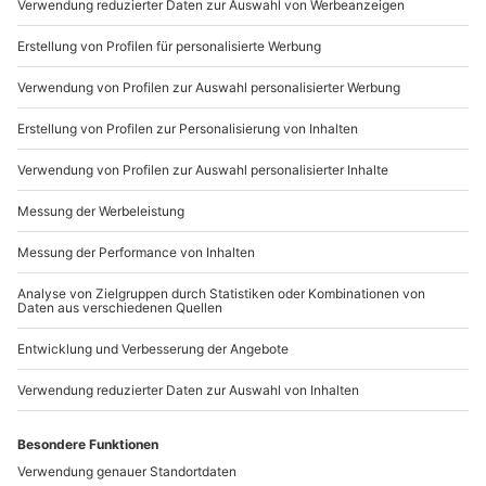
Du möchtest als Firma bestellen?
Sichere Dir attraktive Firmenkunden Vorteile.
+49 89 / 21 12 90 20
Mo-Fr: 9-17 Uhr
b2b@mydays.de
www.b2b.mydays.de/
Artikelnummer
:
49250
Andere Produkte entdecken