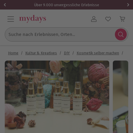
Über 9.000 unvergessliche Erlebnisse
Benutzerkonto
Suche nach Erlebnissen, Orten...
Home
/
Kultur & Kreatives
/
DIY
/
Kosmetik selber machen
/
Par