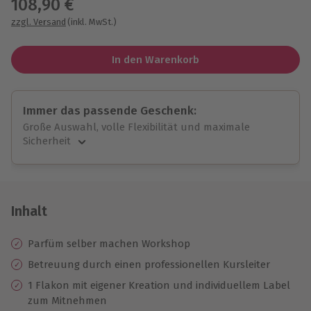
108,90 €
zzgl. Versand
(inkl. MwSt.)
In den Warenkorb
Immer das passende Geschenk:
Große Auswahl, volle Flexibilität und maximale
Sicherheit
Große Auswahl
Über 9.000 unvergessliche Erlebnisse.
Volle Flexibilität
Jeder Gutschein für alle Erlebnisse einlösbar.
Inhalt
Maximale Sicherheit
10 Jahre gültig & verlängerbar.
Parfüm selber machen Workshop
Betreuung durch einen professionellen Kursleiter
1 Flakon mit eigener Kreation und individuellem Label
zum Mitnehmen