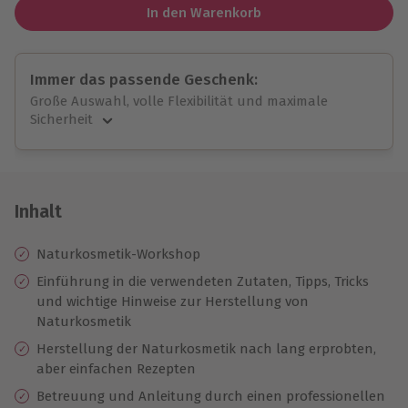
In den Warenkorb
Immer das passende Geschenk:
Große Auswahl, volle Flexibilität und maximale
Sicherheit
Große Auswahl
Über 9.000 unvergessliche Erlebnisse.
Volle Flexibilität
Jeder Gutschein für alle Erlebnisse einlösbar.
Inhalt
Maximale Sicherheit
10 Jahre gültig & verlängerbar.
Naturkosmetik-Workshop
Einführung in die verwendeten Zutaten, Tipps, Tricks
und wichtige Hinweise zur Herstellung von
Naturkosmetik
Herstellung der Naturkosmetik nach lang erprobten,
aber einfachen Rezepten
Betreuung und Anleitung durch einen professionellen