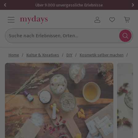
Über 9.000 unvergessliche Erlebnisse
Benutzerkonto
Suche nach Erlebnissen, Orten...
Home
/
Kultur & Kreatives
/
DIY
/
Kosmetik selber machen
/
Nat