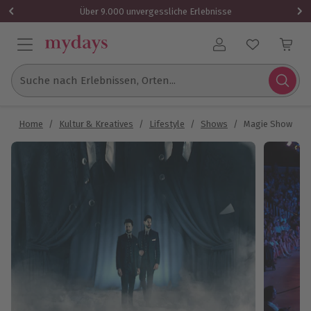
Über 9.000 unvergessliche Erlebnisse
Benutzerkonto
Suche nach Erlebnissen, Orten...
Home
/
Kultur & Kreatives
/
Lifestyle
/
Shows
/
Magie Show Büh