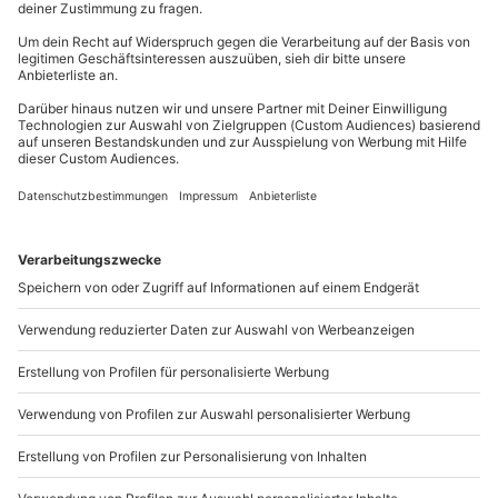
81671
München
Du erreichst uns telefonisch zu folgenden Zeiten,
außer an bundesweiten Feiertagen:
Mo-Fr: 8-20 Uhr | Sa: 10-16 Uhr
Du möchtest als Firma bestellen?
Sichere Dir attraktive Firmenkunden Vorteile.
+49 89 / 21 12 90 20
Mo-Fr: 9-17 Uhr
b2b@mydays.de
www.b2b.mydays.de/
Artikelnummer
:
48241