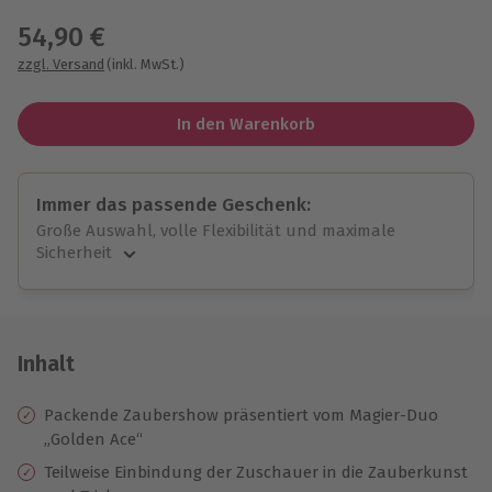
54,90 €
zzgl. Versand
(inkl. MwSt.)
In den Warenkorb
Immer das passende Geschenk:
Große Auswahl, volle Flexibilität und maximale
Sicherheit
Große Auswahl
Über 9.000 unvergessliche Erlebnisse.
Volle Flexibilität
Jeder Gutschein für alle Erlebnisse einlösbar.
Inhalt
Maximale Sicherheit
10 Jahre gültig & verlängerbar.
Packende Zaubershow präsentiert vom Magier-Duo
„Golden Ace“
Teilweise Einbindung der Zuschauer in die Zauberkunst