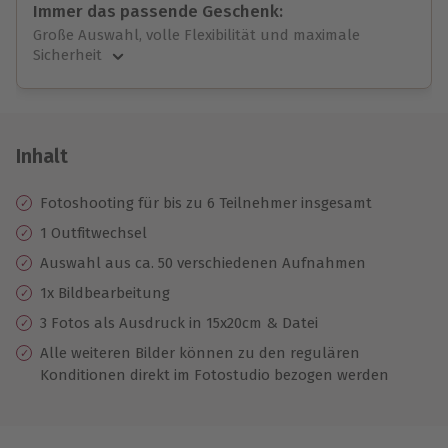
Immer das passende Geschenk:
Große Auswahl, volle Flexibilität und maximale
Sicherheit
Große Auswahl
Über 9.000 unvergessliche Erlebnisse.
Volle Flexibilität
Jeder Gutschein für alle Erlebnisse einlösbar.
Inhalt
Maximale Sicherheit
10 Jahre gültig & verlängerbar.
Fotoshooting für bis zu 6 Teilnehmer insgesamt
1 Outfitwechsel
Auswahl aus ca. 50 verschiedenen Aufnahmen
1x Bildbearbeitung
3 Fotos als Ausdruck in 15x20cm & Datei
Alle weiteren Bilder können zu den regulären
Konditionen direkt im Fotostudio bezogen werden