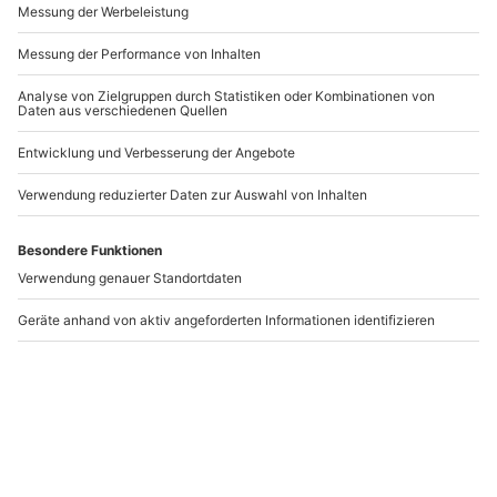
Tier Fotoshooting
Tier Fotoshooting
Duisburg
Stuttgart
Duisburg
Stuttgart (Königsbau Passagen)
1-6 Personen
1-6 Personen
72,90 €
72,90 €