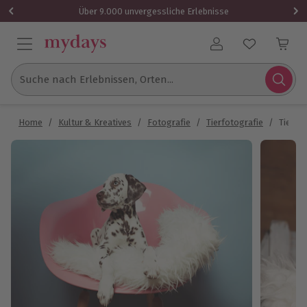
Über 9.000 unvergessliche Erlebnisse
Benutzerkonto
Suche nach Erlebnissen, Orten...
Home
/
Kultur & Kreatives
/
Fotografie
/
Tierfotografie
/
Tier F