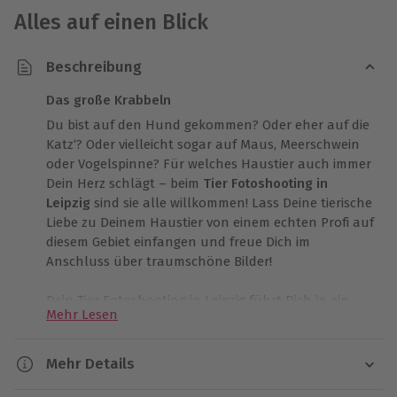
Alles auf einen Blick
Beschreibung
Das große Krabbeln
Du bist auf den Hund gekommen? Oder eher auf die
Katz‘? Oder vielleicht sogar auf Maus, Meerschwein
oder Vogelspinne? Für welches Haustier auch immer
Dein Herz schlägt – beim
Tier Fotoshooting in
Leipzig
sind sie alle willkommen! Lass Deine tierische
Liebe zu Deinem Haustier von einem echten Profi auf
diesem Gebiet einfangen und freue Dich im
Anschluss über traumschöne Bilder!
Dein Tier Fotoshooting in Leipzig führt Dich in ein
Mehr Lesen
ausgesuchtes Studio, das ideal für
diese besondere
Form der Fotografie
geeignet ist. Der Fotograf selbst
verfügt über viele Jahre der Erfahrung im Ablichten
Mehr Details
von Tieren und hat deshalb ein feines Gespür dafür,
Dauer