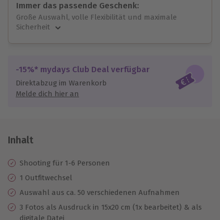
Immer das passende Geschenk:
Große Auswahl, volle Flexibilität und maximale
Sicherheit
Große Auswahl
Über 9.000 unvergessliche Erlebnisse.
Volle Flexibilität
-15%* mydays Club Deal verfügbar
Jeder Gutschein für alle Erlebnisse einlösbar.
Direktabzug im Warenkorb
Maximale Sicherheit
Melde dich hier an
10 Jahre gültig & verlängerbar.
Inhalt
Shooting für 1-6 Personen
1 Outfitwechsel
Auswahl aus ca. 50 verschiedenen Aufnahmen
3 Fotos als Ausdruck in 15x20 cm (1x bearbeitet) & als
digitale Datei