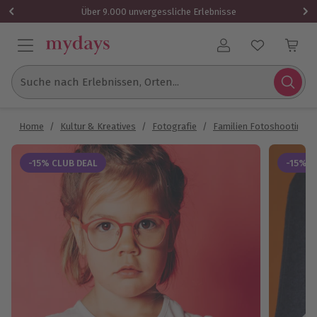
Über 9.000 unvergessliche Erlebnisse
Benutzerkonto
Suche nach Erlebnissen, Orten...
Home
/
Kultur & Kreatives
/
Fotografie
/
Familien Fotoshooting
-15% CLUB DEAL
-15% C