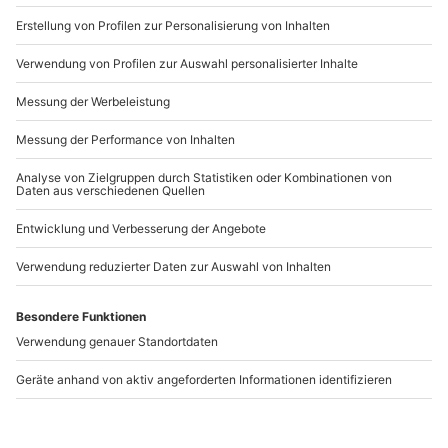
b2b@mydays.de
www.b2b.mydays.de/
Artikelnummer
:
36867
Andere Produkte entdecken
-15% CLUB DEAL
Kinderfotoshooting
Kinder-Fotoshooting
Karlsruhe
Leverkusen