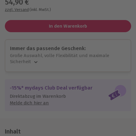
54,90 €
zzgl. Versand
(inkl. MwSt.)
In den Warenkorb
Immer das passende Geschenk:
Große Auswahl, volle Flexibilität und maximale
Sicherheit
Große Auswahl
Über 9.000 unvergessliche Erlebnisse.
Volle Flexibilität
-15%* mydays Club Deal verfügbar
Jeder Gutschein für alle Erlebnisse einlösbar.
Direktabzug im Warenkorb
Maximale Sicherheit
Melde dich hier an
10 Jahre gültig & verlängerbar.
Inhalt