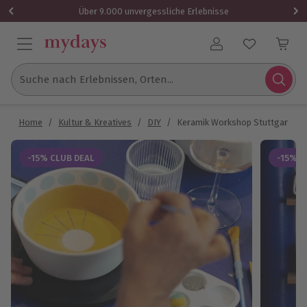
Über 9.000 unvergessliche Erlebnisse
Benutzerkonto
Suche nach Erlebnissen, Orten...
Home
/
Kultur & Kreatives
/
DIY
/
Keramik Workshop Stuttgart
-15% CLUB DEAL
-15% C