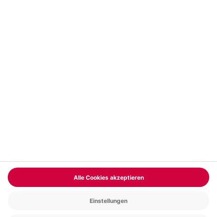
Vertrag widerrufen
FAQs
Kontakt
Zahlungsarten
Über uns
Magazin
Jobs & Karriere
Partnerprogramm
Versand und Lieferung
Presse
AGB
Cookie Einstellungen
Datenschutz
Nutzungsbedingungen
Online-Marktplatz
Barrierefreiheit
Compliance
Impressum
RECHNUNG