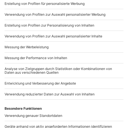
Sichere Dir attraktive Firmenkunden Vorteile.
+49 89 / 21 12 90 20
Mo-Fr: 9-17 Uhr
b2b@mydays.de
www.b2b.mydays.de/
Artikelnummer
:
58808
Andere Produkte entdecken