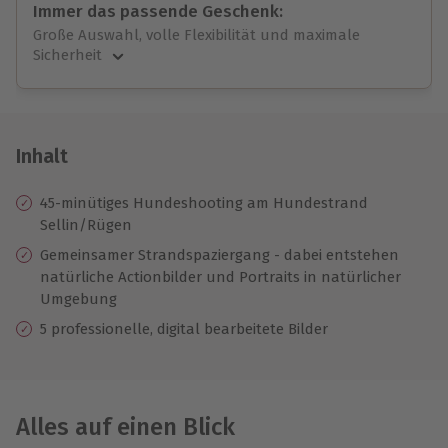
Immer das passende Geschenk:
Große Auswahl, volle Flexibilität und maximale
Sicherheit
Große Auswahl
Über 9.000 unvergessliche Erlebnisse.
Volle Flexibilität
Jeder Gutschein für alle Erlebnisse einlösbar.
Inhalt
Maximale Sicherheit
10 Jahre gültig & verlängerbar.
45-minütiges Hundeshooting am Hundestrand
Sellin/Rügen
Gemeinsamer Strandspaziergang - dabei entstehen
natürliche Actionbilder und Portraits in natürlicher
Umgebung
5 professionelle, digital bearbeitete Bilder
Alles auf einen Blick