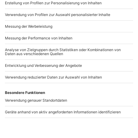
www.b2b.mydays.de/
Artikelnummer
:
40279
Andere Produkte entdecken
Timeride Köln
Frühstück & Madame
(Altstadttour)
Tussauds Berlin für 2
Köln
Berlin
1 Person
2 Personen