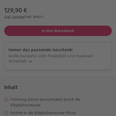
Wähle im nächsten Schritt einen Termin aus
129,90 €
zzgl. Versand
(inkl. MwSt.)
In den Warenkorb
Immer das passende Geschenk:
Große Auswahl, volle Flexibilität und maximale
Sicherheit
Große Auswahl
Über 9.000 unvergessliche Erlebnisse.
Volle Flexibilität
Jeder Gutschein für alle Erlebnisse einlösbar.
Inhalt
Maximale Sicherheit
10 Jahre gültig & verlängerbar.
Führung (ohne Konzertsäle) durch die
Elbphilharmonie
Eintritt in die Elbphilharmonie Plaza