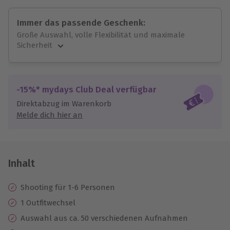
Immer das passende Geschenk:
Große Auswahl, volle Flexibilität und maximale
Sicherheit
Große Auswahl
Über 9.000 unvergessliche Erlebnisse.
Volle Flexibilität
-15%* mydays Club Deal verfügbar
Jeder Gutschein für alle Erlebnisse einlösbar.
Direktabzug im Warenkorb
Maximale Sicherheit
Melde dich hier an
10 Jahre gültig & verlängerbar.
Inhalt
Shooting für 1-6 Personen
1 Outfitwechsel
Auswahl aus ca. 50 verschiedenen Aufnahmen