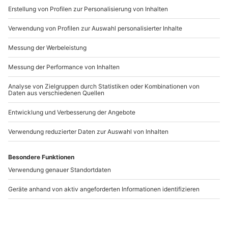
www.b2b.mydays.de/
Artikelnummer
:
45836
Andere Produkte entdecken
Best-Friends-
Best-Friends-
Fotoshooting Kassel
Fotoshooting München
Kassel
München (Asamhöfe)