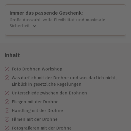
Immer das passende Geschenk:
Große Auswahl, volle Flexibilität und maximale
Sicherheit
Große Auswahl
Über 9.000 unvergessliche Erlebnisse.
Volle Flexibilität
Jeder Gutschein für alle Erlebnisse einlösbar.
Inhalt
Maximale Sicherheit
10 Jahre gültig & verlängerbar.
Foto Drohnen Workshop
Was darf ich mit der Drohne und was darf ich nicht,
Einblick in gesetzliche Regelungen
Unterschiede zwischen den Drohnen
Fliegen mit der Drohne
Handling mit der Drohne
Filmen mit der Drohne
Fotografieren mit der Drohne