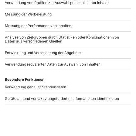
Artikelnummer
:
40095
3-6 Personen
Andere Produkte entdecken
DEAL
DEAL
Drohnen Workshop
Drohnen Workshop
Schaffhausen
Radolfzell am
Bodensee
Schaffhausen
Radolfzell am Bodensee
152,90 €
152,90 €
1 Person
1 Person
144,90 €
144,90 €