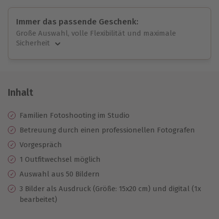
Immer das passende Geschenk:
Große Auswahl, volle Flexibilität und maximale
Sicherheit
Große Auswahl
Über 9.000 unvergessliche Erlebnisse.
Volle Flexibilität
Jeder Gutschein für alle Erlebnisse einlösbar.
Inhalt
Maximale Sicherheit
10 Jahre gültig & verlängerbar.
Familien Fotoshooting im Studio
Betreuung durch einen professionellen Fotografen
Vorgespräch
1 Outfitwechsel möglich
Auswahl aus 50 Bildern
3 Bilder als Ausdruck (Größe: 15x20 cm) und digital (1x
bearbeitet)