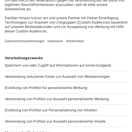
außer an bundesweiten Feiertagen:
Gutschein gültig für 1-6 Personen
Mo-Fr: 8-20 Uhr | Sa: 10-16 Uhr
Du möchtest als Firma bestellen?
Sichere Dir attraktive Firmenkunden Vorteile.
+49 89 / 21 12 90 20
Mo-Fr: 9-17 Uhr
b2b@mydays.de
www.b2b.mydays.de/
Artikelnummer
:
47216
Andere Produkte entdecken