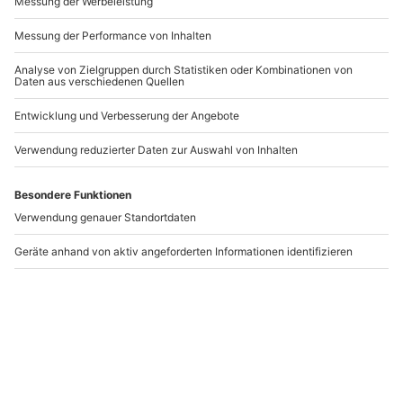
-15% CLUB DEAL
-15% CLUB DEAL
Familien Fotoshooting
Virtual Reality
Augsburg
Experience für 2
Düsseldorf
Augsburg
Düsseldorf
1-6 Personen
2 Personen
129,90 €
84,90 €