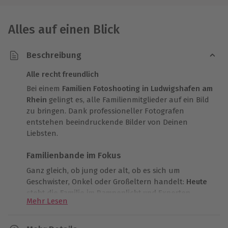
Alles auf einen Blick
Beschreibung
Alle recht freundlich
Bei einem
Familien Fotoshooting in Ludwigshafen am
Rhein
gelingt es, alle Familienmitglieder auf ein Bild
zu bringen. Dank professioneller Fotografen
entstehen beeindruckende Bilder von Deinen
Liebsten.
Familienbande im Fokus
Ganz gleich, ob jung oder alt, ob es sich um
Geschwister, Onkel oder Großeltern handelt:
Heute
steht die Familie im Rampenlicht und Experten
Mehr Lesen
setzen sie in Szene
. Erwarte eindrucksvolle Bilder,
die die Bindung und Zuneigung in Eurer Familie
zeigen. Probiert verschiedene Posen und 2