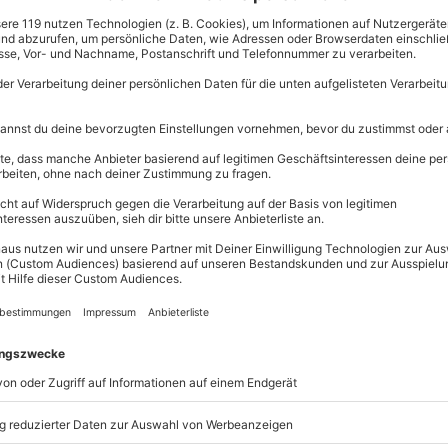
t) & als digitale Datei
Große Aus
Über 9.000 
 im Fotostudio bestellt werden
Erlebnisse.
Volle Flexibi
Jeder Gutsc
einlösbar.
Maximale S
10 Jahre gü
 Familie einmal für eine
szenieren lassen? Dann ist das
as, was Du brauchst. Denn hier
en Kindern und dem Partner in
einem echten Profi-Fotografen
b zum Weiterverschenken oder
n vier Wänden – den
dern sind kaum Grenzen gesetzt.
nimmt nur etwa
eine Stunde
Zeit in