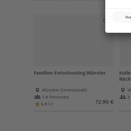
Familien-Fotoshooting Münster
Kulin
Näch
Münster (Innenstadt)
W
1-6 Personen
2
72,90 €
4.5
(2)