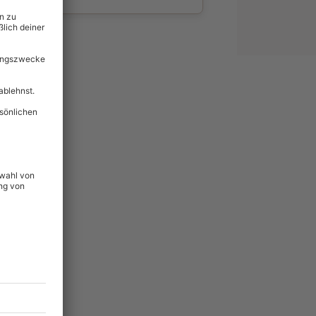
wahl
unvergessliche
lität
hein für alle Erlebnisse
icherheit
ltig & verlängerbar.