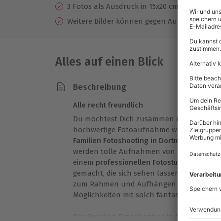
3 Fotos als Ausdruck in 15x20 cm (1x bearbeite
Weitere Bilder können gegen Aufpreis direkt
Alles auf einen Blick
Beschreibung
Alle recht freundlich
Du möchtest Dich zusammen mit der ganzen
hochwertige Fotoaufnahme wunderschön in
Familien Fotoshooting in Dortmund
genau d
werden tolle Aufnahmen von Dir und Dein
einem
professionellen Fotostudio
und von 
gemacht, die sich sehen lassen können. O
zum Rahmen und Aufhängen in den eigene
Möglichkeiten mit solch fantastischen Bil
Das Familien Fotoshooting in Dortmund 