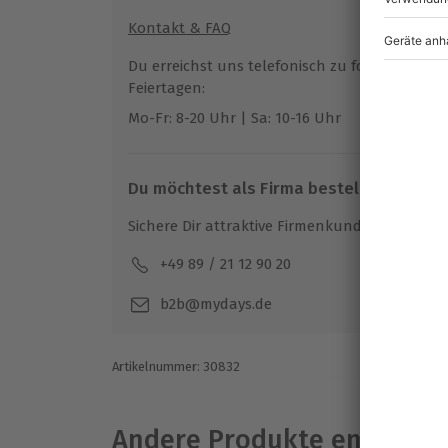
Kontakt & FAQ
Du erreichst uns telefonisch zu folgenden Z
Feiertagen:
Mo-Fr: 8-20 Uhr | Sa: 10-16 Uhr
Du möchtest als Firma bestellen?
Sichere Dir attraktive Firmenkunden Vorteile.
+49 89 / 21 12 90 20
Mo-F
b2b@mydays.de
Artikelnummer
:
30832
Andere Produkte entdeck