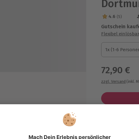
Dortmu
4.6
(5)
4.6 Sterne von 5
Gutschein kauf
Flexibel einlösba
1x (1-6 Personen)
1x (1-6 Persone
1x (1-6 Persone
72,90 €
zzgl. Versand
(inkl. 
Immer das p
en
Große Auswahl, 
maximale Siche