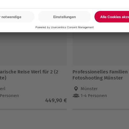
-15% CLUB DEAL
arische Reise Werl für 2 (2
Professionelles Familien
te)
Fotoshooting Münster
erl
Münster
 Personen
1-4 Personen
449,90 €