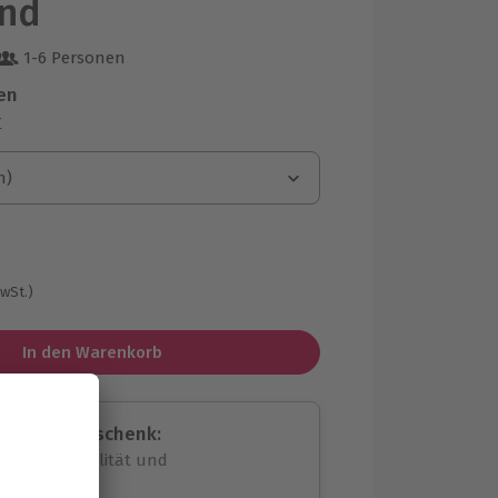
nd
1-6 Personen
 aus 5 Bewertungen
en
r
n)
n)
MwSt.)
In den Warenkorb
assende Geschenk:
volle Flexibilität und
rheit