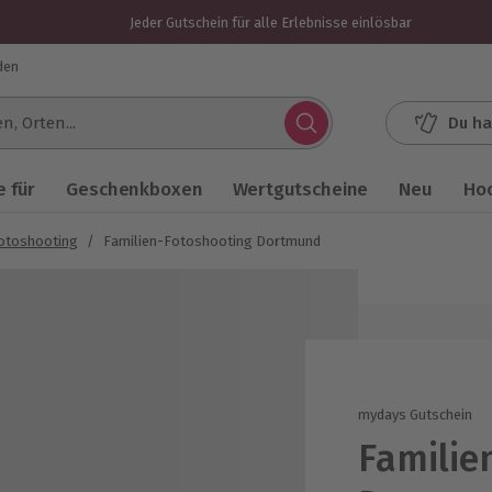
Jeder Gutschein für alle Erlebnisse einlösbar
den
Du ha
.
 für
Geschenkboxen
Wertgutscheine
Neu
Ho
Fotoshooting
/
Familien-Fotoshooting Dortmund
mydays Gutschein
Familie