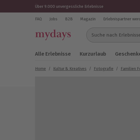
Über 9.000 unvergessliche Erlebnisse
FAQ
Jobs
B2B
Magazin
Erlebnispartner wer
Suche nach Erlebnissen..
Alle Erlebnisse
Kurzurlaub
Geschenke
Home
/
Kultur & Kreatives
/
Fotografie
/
Familien 
Bild 1 von 6