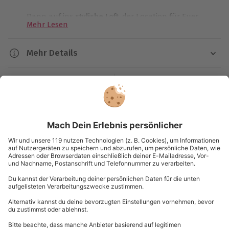
Dann auf ins
stylishe Loft
, der Location für Euer
Mehr Lesen
erotisches Fotoshooting in Frankfurt. Hier werdet Ihr
mit einem prickelnden Sekt begrüßt und stimmt
Euch auf dieses besondere Shooting ein. Eine
Mehr Details
Beratung für ein perfekt abgestimmtes Euer Outfit ist
Dauer
auch mit dabei.
Kartenansicht
Listenansicht
Ca. 2 Stunden
Hier stimmt die Chemie
© OpenStreetMaps
Karte in Großansicht
Verfügbarkeit / Termine
Jetzt ist es an der Zeit, Euch ablichten zu lassen.
Termine nach Vereinbarung
Besprecht mit Eurem professionellen Fotografen,
was für Fotomotive Ihr Euch wünscht und begebt
Du hast noch Fragen?
Teilnahmebedingungen
Euch dann in die Hände des Profis. Er weiß, wie er die
Chemie zwischen Euch beiden am besten einfängt.
Mindestalter: 18 Jahre
Mit jedem Klick kommt Ihr mehr in Fahrt und bewegt
0820 / 22 02 27
Euch selbstbewusster vor der Kamera. Vergesst die
Wetter
Welt um Euch herum und
genießt die sinnliche
Kontakt & FAQ
Wetterunabhängig
Atmosphäre
.