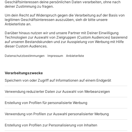
mydays
GmbH
Welche Posen eignen sich für ein erotisches
Ausrüstung & Kleidung
Mühldorfstraße 8
Fotoshooting?
Mitzubringen: 2-3 verschiedene Outfits
81671
München
Bei Eurem erotischen Fotoshooting in Frankfurt wird
Du erreichst uns telefonisch zu folgenden Zeiten,
Teilnehmer
Eurer Fantasie keine Grenzen gesetzt. Mit den
außer an bundesweiten Feiertagen:
1 Person
richtigen Licht- und Schatteneffekten wird jede Pose
Mo-Fr: 8-20 Uhr | Sa: 10-16 Uhr
zum geschmackvollen Hingucker. Blickt Euch in die
Augen oder küsst den Nacken des Partner, tragt
einen verführerischen hauch von Nichts oder lasst
Du möchtest als Firma bestellen?
ganz die Hüllen fallen –
alles ist möglich.
Wichtig ist,
dass Ihr Euch wohlfühlt, alles andere ergibt sich
Sichere Dir attraktive Firmenkunden Vorteile.
unter der Anleitung des Fotografen wie von selbst.
+49 89 / 21 12 90 20
Unser Tipp:
Bringt ein paar High-Heels zum Shooting
Mo-Fr: 9-17 Uhr
mit. Hohe Schuhe sorgen für eine ausdrucksstarke
Haltung und verleihen dem Bild die Extra-Prise
b2b@mydays.de
Sexappeal.
www.b2b.mydays.de/
Hingucker zum Mitnehmen