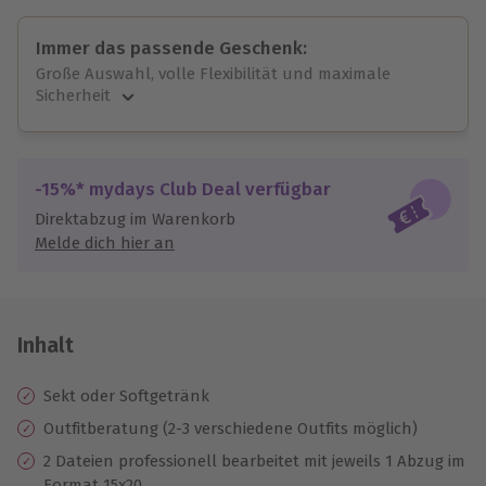
Immer das passende Geschenk:
Große Auswahl, volle Flexibilität und maximale
Sicherheit
Große Auswahl
Über 9.000 unvergessliche Erlebnisse.
Volle Flexibilität
-15%* mydays Club Deal verfügbar
Jeder Gutschein für alle Erlebnisse einlösbar.
Direktabzug im Warenkorb
Maximale Sicherheit
Melde dich hier an
10 Jahre gültig & verlängerbar.
Inhalt
Sekt oder Softgetränk
Outfitberatung (2-3 verschiedene Outfits möglich)
2 Dateien professionell bearbeitet mit jeweils 1 Abzug im
Format 15x20