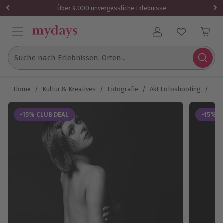
Über 9.000 unvergessliche Erlebnisse
Benutzerkonto
Suche nach Erlebnissen, Orten...
Home
/
Kultur & Kreatives
/
Fotografie
/
Akt Fotoshooting
/
Ero
-15% CLUB DEAL
-15% C