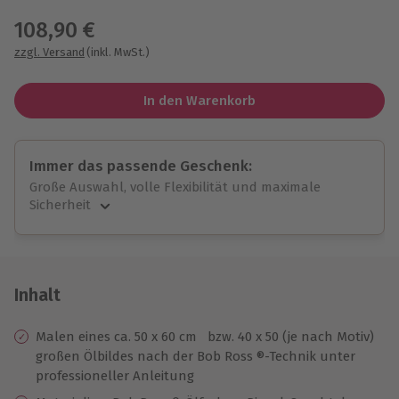
108,90 €
zzgl. Versand
(inkl. MwSt.)
In den Warenkorb
Immer das passende Geschenk:
Große Auswahl, volle Flexibilität und maximale
Sicherheit
Große Auswahl
Über 9.000 unvergessliche Erlebnisse.
Volle Flexibilität
Jeder Gutschein für alle Erlebnisse einlösbar.
Inhalt
Maximale Sicherheit
10 Jahre gültig & verlängerbar.
Malen eines ca. 50 x 60 cm bzw. 40 x 50 (je nach Motiv)
großen Ölbildes nach der Bob Ross ®-Technik unter
professioneller Anleitung