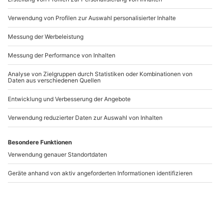
Artikelnummer
:
30697
Andere Produkte entdecken
Cocktailkurs in
Bob Ross Malkurs
Frankfurt am Main
Teising
Frankfurt am Main
Teising
1 Person
1 Person
99,90 €
87,90 €