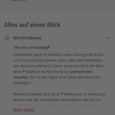
Alles auf einen Blick
Beschreibung
The Joy of Painting®
Kreativität spielt in Deinem Leben eine große Rolle
und Du möchtest gerne mehr über die Feinheiten
der Malerei erfahren? Dann erwartet Dich der Bob
Ross ® Malkurs in Hamburg zu
spannenden
Stunden
, die Dir die Tipps und Tricks der Künstler
aufzeigen.
Während Deines Bob Ross ® Malkurses in Hamburg
werden Dir die wichtigsten Materialien, die Du zur
Erschaffung eines
eindrucksvollen Kunstwerkes
Mehr Lesen
benötigst, bereitgestellt. Dazu gehören nicht nur