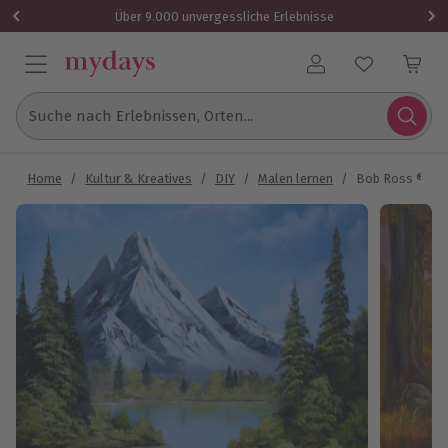
Über 9.000 unvergessliche Erlebnisse
Benutzerkonto
Suche nach Erlebnissen, Orten...
Home
/
Kultur & Kreatives
/
DIY
/
Malen lernen
/
Bob Ross ® Ma