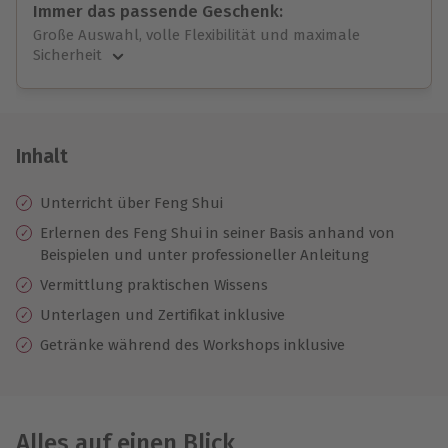
Immer das passende Geschenk:
Große Auswahl, volle Flexibilität und maximale
Sicherheit
Große Auswahl
Über 9.000 unvergessliche Erlebnisse.
Volle Flexibilität
Jeder Gutschein für alle Erlebnisse einlösbar.
Inhalt
Maximale Sicherheit
10 Jahre gültig & verlängerbar.
Unterricht über Feng Shui
Erlernen des Feng Shui in seiner Basis anhand von
Beispielen und unter professioneller Anleitung
Vermittlung praktischen Wissens
Unterlagen und Zertifikat inklusive
Getränke während des Workshops inklusive
Alles auf einen Blick