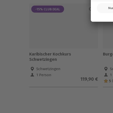
-15% CLUB DEAL
-1
Karibischer Kochkurs
Burg
Schwetzingen
Schwetzingen
S
1 Person
1
119,90 €
5