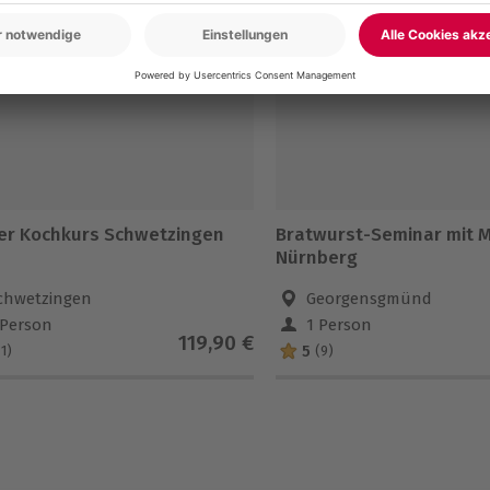
5% CLUB DEAL
er Kochkurs Schwetzingen
Bratwurst-Seminar mit 
Nürnberg
chwetzingen
Georgensgmünd
 Person
1 Person
119,90 €
5
(1)
(9)