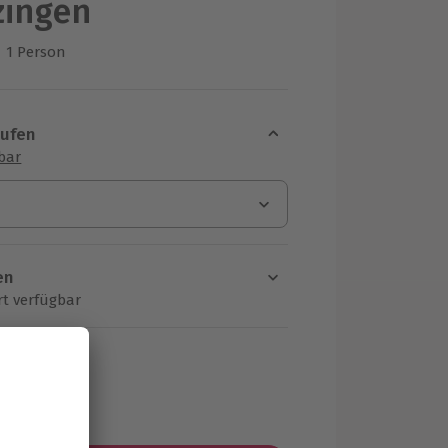
zingen
1 Person
us 1 Bewertungen
aufen
sbar
en
rt verfügbar
ten Schritt einen Termin aus
MwSt.)