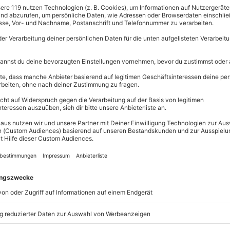
Immer das p
Große Auswahl, 
maximale Siche
Große Aus
Über 9.000 
Erlebnisse.
Volle Flexibi
Jeder Gutsc
e Leidenschaft? Du probierst gern
einlösbar.
n ist das
Wurstseminar in
Maximale S
h!
Kreiere deine eigene Bratwurst
10 Jahre gü
tellung und das Geheimnis der
von dem Küchenteam herzlich mit
ird dir natürlich gestellt und
ch schon losgehen.