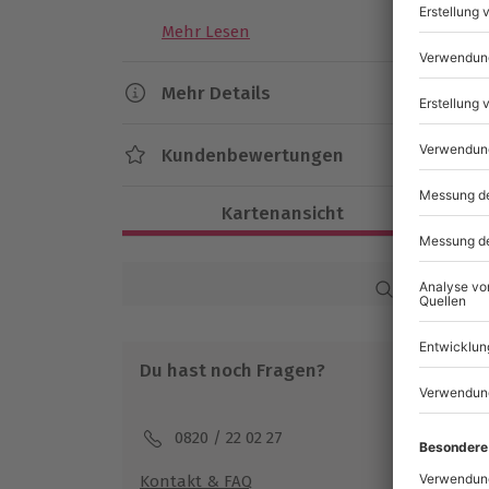
Mehr Lesen
Es werden dir die
Grundlagen der Wursther
bekommst
alle Zutaten
für deine perfekte 
´s wirklich um die Wurst: Alle Zutaten müs
Mehr Details
werden, Salz und Gewürze werden abgewo
Dauer
natürlich muss man auch mit dem Fleischw
Kundenbewertungen
wie ein richtiger Metzger.
Ca. 3 Stunden
Zum Ende der Zubereitung muss deine Brat
Kartenansicht
Verfügbarkeit / Termine
werden und dann kommt der beste Teil: d
Ganzjährig zu bestimmten Terminen verfüg
zubereiteten Wurst.
Getränke sind hier ink
Digestif
ist bei diesem Erlebnis mit dabei.
Karte in Großans
das Team natürlich gerne alle Fragen rund
Teilnahmebedingungen
auch bei neuen Ideen oder eigenen Kreat
Keine Allergien, offene Wunden oder a
Teilnahme für Personen mit Handicap 
Du hast noch Fragen?
Aber alles hat ein Ende, nur die Wurst hat
Veranstalter möglich
und um viele Ideen reicher verlässt du die 
sicher: Mit deiner eigenen Bratwurst-Kreati
0820 / 22 02 27
Ausrüstung & Kleidung
Grill-Party sein.
Wird gestellt: Kochschürze
Kontakt & FAQ