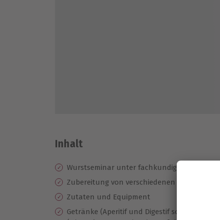
Inhalt
Wurstseminar unter fachkundiger Anleitung
Zubereitung von verschiedenen Bratwürste
Zutaten und Equipment
Getränke (Aperitif und Digestif sowie Kaffee