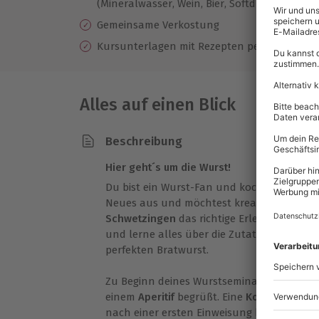
(Mineralwasser, Wein, Bier, Softdrinks))
Gemeinsame Verkostung
Kursunterlagen mit Rezepten per Mail
Alles auf einen Blick
Beschreibung
Hier geht´s um die Wurst!
Du bist ein Wurst-Fan und kochen ist dein
Neues aus und möchtest kreativ sein? Dan
Schwetzingen
das richtige Erlebnis für Dic
und lerne alles über die Zutaten die Hers
perfekten Bratwurst.
Zu Beginn deines Wurstseminars wirst du 
einem
Aperitif
begrüßt. Eine
Kochschürze
w
nach einer ersten Einweisung kann es au