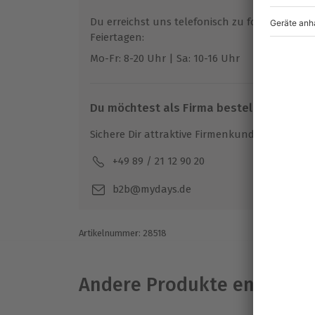
Du erreichst uns telefonisch zu folgenden Z
Teilnehmer
Feiertagen:
Gutschein gültig für 1 Person
Mo-Fr: 8-20 Uhr | Sa: 10-16 Uhr
Gruppengröße: 6-15 Personen
Du möchtest als Firma bestellen?
Sichere Dir attraktive Firmenkunden Vorteile.
+49 89 / 21 12 90 20
Mo-F
b2b@mydays.de
Artikelnummer
:
28518
Andere Produkte entdeck