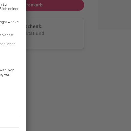
In den Warenkorb
assende Geschenk:
volle Flexibilität und
rheit
wahl
unvergessliche
lität
hein für alle Erlebnisse
icherheit
ltig & verlängerbar.