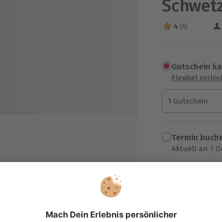
Schwet
4
(1)
4 Sterne von 5 a
Gutschein k
Flexibel einlö
1 Gutschein
1 Gutschein
1 Gutschein
Termin buch
Aktuell an 1 O
Wähle im nächs
119,90 €
n
zzgl. Versand
(inkl. 
 und weitere Getränke