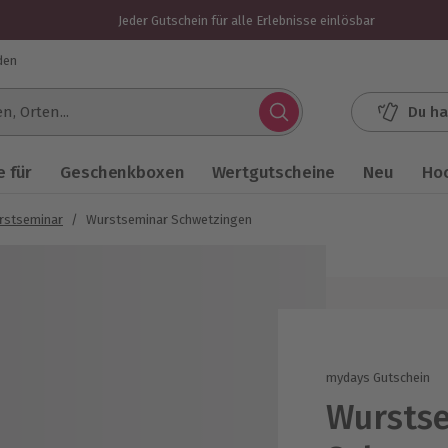
Jeder Gutschein für alle Erlebnisse einlösbar
den
Du ha
.
 für
Geschenkboxen
Wertgutscheine
Neu
Ho
rstseminar
/
Wurstseminar Schwetzingen
mydays Gutschein
Wursts