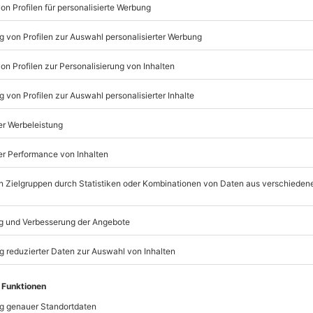
stellung
genau vermittelt und du
Bratwurst gestellt. Und dann geht
sen fachgerecht zerkleinert
gen und hinzugefügt und
olf hantieren. Heute arbeitest du
wurst natürlich eingefüllt
Listenansicht
as
Braten und Essen
deiner selbst
bar.
lusive
und auch ein kleiner
© OpenStreetMaps
 Während des Essens beantwortet
icht
 um Fleisch und Wurst und hilft
ionen.
nsteckende Krankheiten
nach Absprache mit dem
 zwei. Mit gut gefülltem Magen
Eventlocation. Und eines ist
on wirst du der König bei jeder
mydays
GmbH
Mühldorfstraße 8
81671
München